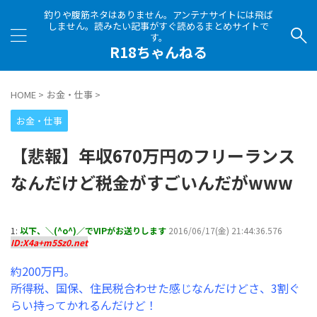
釣りや腹筋ネタはありません。アンテナサイトには飛ば
しません。読みたい記事がすぐ読めるまとめサイトで
す。
R18ちゃんねる
HOME
>
お金・仕事
>
お金・仕事
【悲報】年収670万円のフリーランス
なんだけど税金がすごいんだがwww
1:
以下、＼(^o^)／でVIPがお送りします
2016/06/17(金) 21:44:36.576
ID:X4a+m5Sz0.net
約200万円。
所得税、国保、住民税合わせた感じなんだけどさ、3割ぐ
らい持ってかれるんだけど！