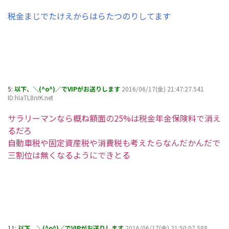
税金まじでたけえからはらたつのりしてます
5:
以下、＼(^o^)／でVIPがお送りします
2016/06/17(金) 21:47:27.541
ID:hIaTL8nrK.net
サラリーマンなら概ね額面の25%は税金年金保険料で消え
るだろ
自動車税や固定資産税や消費税も考えたらなんだかんだで
三割位は無くなるようにできとる
11:
以下、＼(^o^)／でVIPがお送りします
2016/06/17(金) 21:50:07.588