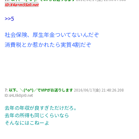
ID:X4a+m5Sz0.net
>>5
社会保険、厚生年金ついてないんだぞ
消費税とか惹かれたら実質4割だぞ
7:
以下、＼(^o^)／でVIPがお送りします
2016/06/17(金) 21:48:26.208
ID:sHLXk0pI0.net
去年の年収が良すぎただけだろ。
去年の所得も同じくらいなら
そんなにはこねーよ