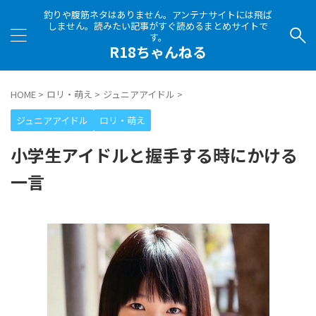
釣りや腹筋ネタはありません。アンテナサイトには飛ば
しません。読みたい記事がすぐ読めるまとめサイトで
す。
R18ちゃんねる
HOME
>
ロリ・萌え
>
ジュニアアイドル
>
ジュニアアイドル
ロリ・萌え
小学生アイドルと握手する時にかける
一言