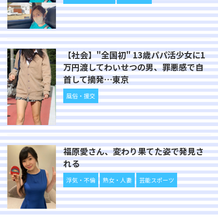
【社会】"全国初" 13歳パパ活少女に1
万円渡してわいせつの男、罪悪感で自
首して摘発…東京
風俗・援交
福原愛さん、変わり果てた姿で発見さ
れる
浮気・不倫
熟女・人妻
芸能スポーツ