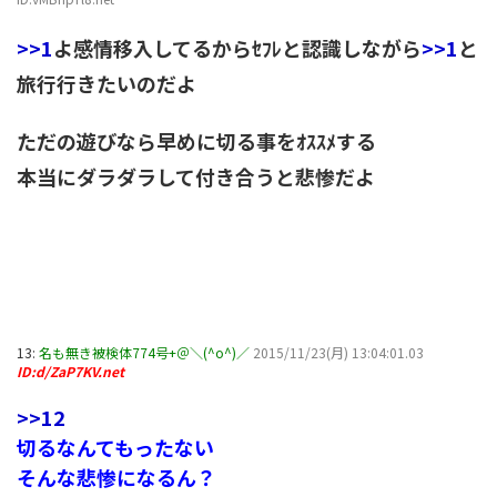
>>1
よ感情移入してるからｾﾌﾚと認識しながら
>>1
と
旅行行きたいのだよ
ただの遊びなら早めに切る事をｵｽｽﾒする
本当にダラダラして付き合うと悲惨だよ
13:
名も無き被検体774号+＠＼(^o^)／
2015/11/23(月) 13:04:01.03
ID:d/ZaP7KV.net
>>12
切るなんてもったない
そんな悲惨になるん？