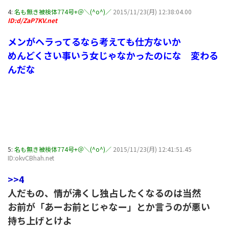
4:
名も無き被検体774号+＠＼(^o^)／
2015/11/23(月) 12:38:04.00
ID:d/ZaP7KV.net
メンがヘラってるなら考えても仕方ないか
めんどくさい事いう女じゃなかったのにな 変わる
んだな
5:
名も無き被検体774号+＠＼(^o^)／
2015/11/23(月) 12:41:51.45
ID:okvCBhah.net
>>4
人だもの、情が沸くし独占したくなるのは当然
お前が「あーお前とじゃなー」とか言うのが悪い
持ち上げとけよ