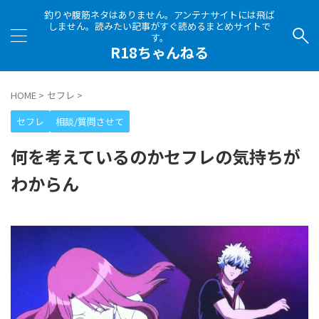
釣りや腹筋ネタはありません。アンテナサイトには飛ば
しません。読みたい記事がすぐ読めるまとめサイトで
す。
R18ちゃんねる
HOME
>
セフレ
>
セフレ
相談/質問させて
何を考えているのかセフレの気持ちが
わからん