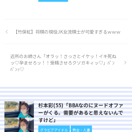
【竹俣紅】将棋の現役JK女流棋士が可愛すぎるｗｗｗ
近所のお姉さん「オラッ！さっさとイケッ！イキ死ね
ッ♡孕ませろッ！！受精させろクソガキィッ♡」ﾊﾟﾝ
ﾊﾟﾝｯ♡
杉本彩(55)「BBAなのにヌードオファ
ーがくる。需要があると思えないんで
すけど」
グラビアアイドル
熟女・人妻