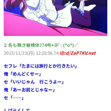
1:
名も無き被検体774号+＠＼(^o^)／
2015/11/23(月) 12:20:56.74
ID:d/ZaP7KV.net
セフレ「たまには旅行とか行きたい」
俺「めんどくせー」
セ「いいじゃん 行こうよー」
俺「あーお前とじゃなー」
セ「……」
しばらくして