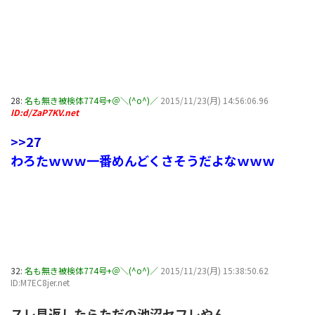
28:
名も無き被検体774号+＠＼(^o^)／
2015/11/23(月) 14:56:06.96
ID:d/ZaP7KV.net
>>27
わろたｗｗｗ一番めんどくさそうだよなｗｗｗ
32:
名も無き被検体774号+＠＼(^o^)／
2015/11/23(月) 15:38:50.62
ID:M7EC8jer.net
スレ見返したらただの池沼セフレやん