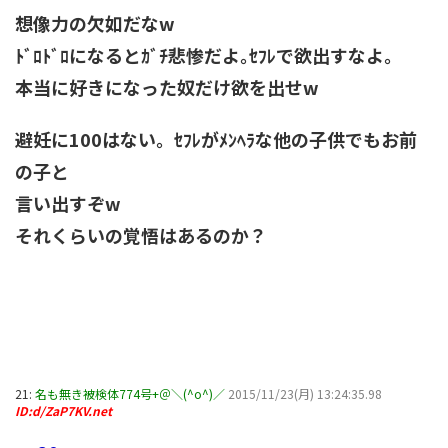
想像力の欠如だなw
ﾄﾞﾛﾄﾞﾛになるとｶﾞﾁ悲惨だよ｡ｾﾌﾚで欲出すなよ｡
本当に好きになった奴だけ欲を出せw
避妊に100はない。ｾﾌﾚがﾒﾝﾍﾗな他の子供でもお前
の子と
言い出すぞw
それくらいの覚悟はあるのか？
21:
名も無き被検体774号+＠＼(^o^)／
2015/11/23(月) 13:24:35.98
ID:d/ZaP7KV.net