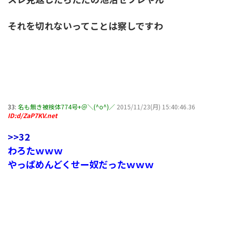
それを切れないってことは察しですわ
33:
名も無き被検体774号+＠＼(^o^)／
2015/11/23(月) 15:40:46.36
ID:d/ZaP7KV.net
>>32
わろたｗｗｗ
やっぱめんどくせー奴だったｗｗｗ