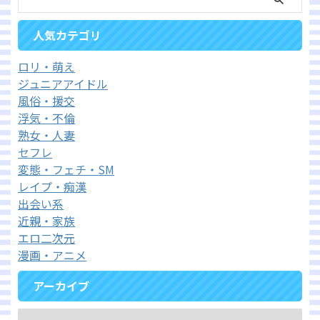
人気カテゴリ
ロリ・萌え
ジュニアアイドル
風俗・援交
浮気・不倫
熟女・人妻
セフレ
変態・フェチ・SM
レイプ・痴漢
出会い系
近親・家族
エロ二次元
漫画・アニメ
アーカイブ