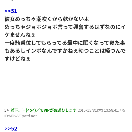
>>51
彼女めっちゃ潮吹くから乾かないよ
めっちゃジョボジョボ言って興奮するはずなのにイ
ケませんねぇ
一度騎乗位してもらってる最中に眠くなって寝た事
もあるしインポなんですかねぇ勃つことは経つんで
すけどねぇ
54:
以下、＼(^o^)／でVIPがお送りします
2015/12/31(木) 13:58:41.775
ID:MDwVCpatd.net
>>52