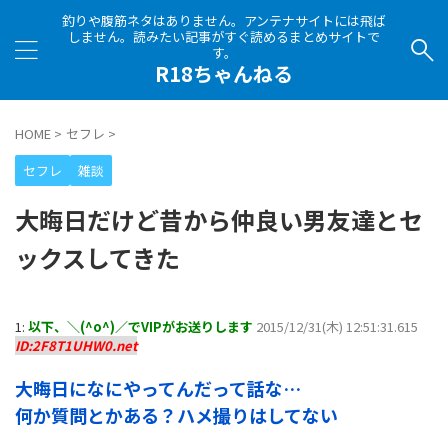
釣りや腹筋ネタはありません。アンテナサイトには飛ば
しません。読みたい記事がすぐ読めるまとめサイトで
す。
R18ちゃんねる
HOME
>
セフレ
>
セフレ
雑談
大晦日だけど昔から仲良い男友達とセ
ックスしてきた
1:
以下、＼(^o^)／でVIPがお送りします
2015/12/31(木) 12:51:31.615
ID:2F8T1UHW0.net
大晦日になにやってんだって話な…
何か質問とかある？ハメ撮りはしてない