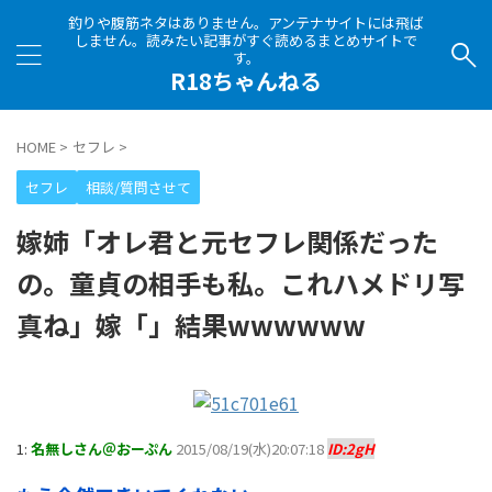
釣りや腹筋ネタはありません。アンテナサイトには飛ば
しません。読みたい記事がすぐ読めるまとめサイトで
す。
R18ちゃんねる
HOME
>
セフレ
>
セフレ
相談/質問させて
嫁姉「オレ君と元セフレ関係だった
の。童貞の相手も私。これハメドリ写
真ね」嫁「」結果wwwwww
1:
名無しさん＠おーぷん
2015/08/19(水)20:07:18
ID:2gH