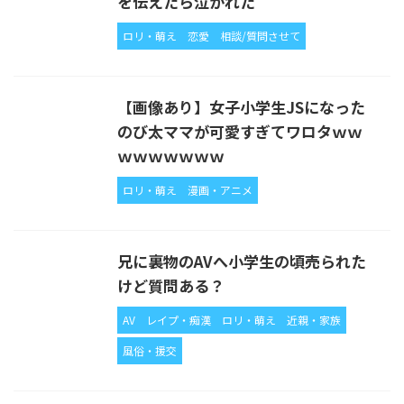
を伝えたら泣かれた
ロリ・萌え
恋愛
相談/質問させて
【画像あり】女子小学生JSになった
のび太ママが可愛すぎてワロタｗｗ
ｗｗｗｗｗｗｗ
ロリ・萌え
漫画・アニメ
兄に裏物のAVへ小学生の頃売られた
けど質問ある？
AV
レイプ・痴漢
ロリ・萌え
近親・家族
風俗・援交