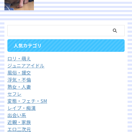
人気カテゴリ
ロリ・萌え
ジュニアアイドル
風俗・援交
浮気・不倫
熟女・人妻
セフレ
変態・フェチ・SM
レイプ・痴漢
出会い系
近親・家族
エロ二次元