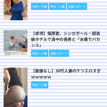
浮気・不倫
熟女・人妻
芸能スポーツ
【卓球】福原愛、シンガポール・超高
級ホテルで渦中の長男と「水着でバカ
ンス」
熟女・人妻
芸能スポーツ
【画像なし】30代人妻のケツエロすぎ
ｗｗｗｗｗ
熟女・人妻