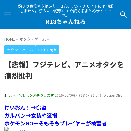
釣りや腹筋ネタはありません。アンテナサイトには飛ば
しません。読みたい記事がすぐ読めるまとめサイトで
す。
R18ちゃんねる
HOME
>
オタク・ゲーム
>
オタク・ゲーム
ロリ・萌え
【悲報】フジテレビ、アニメオタクを
痛烈批判
1:
以下、名無しがお送りします
2016/10/06(木) 13:04:31.076 ID:tiueYrQB0
けいおん！→窃盗
ガルパン→女装や盗撮
ポケモンGO→そもそもプレイヤーが被害者