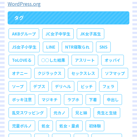
WordPress.org
タグ
AKBグループ
JC女子中学生
JK女子高生
JS女子小学生
LINE
NTR寝取られ
SNS
ToLOVEる
○○した結果
アスリート
オッパイ
オナニー
クジラックス
セックスレス
ソフマップ
ソープ
デブス
デリヘル
ビッチ
フェラ
ボッキ注意
マジキチ
ラブホ
下着
中出し
乱交スワッピング
元カノ
兄と妹
先生と生徒
児童ポルノ
処女
処女・童貞
初体験