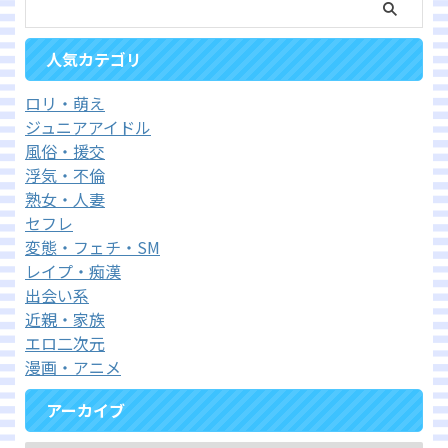
人気カテゴリ
ロリ・萌え
ジュニアアイドル
風俗・援交
浮気・不倫
熟女・人妻
セフレ
変態・フェチ・SM
レイプ・痴漢
出会い系
近親・家族
エロ二次元
漫画・アニメ
アーカイブ