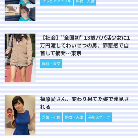
グラビアアイドル
熟女・人妻
【社会】"全国初" 13歳パパ活少女に1
万円渡してわいせつの男、罪悪感で自
首して摘発…東京
風俗・援交
福原愛さん、変わり果てた姿で発見さ
れる
浮気・不倫
熟女・人妻
芸能スポーツ