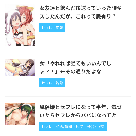
女友達と飲んだ後送っていった時キ
スしたんだが、これって脈有り？
セフレ
恋愛
女「やれれば誰でもいいんでし
ょ？！」←その通りだよな
セフレ
雑談
風俗嬢とセフレになって半年、気づ
いたらセフレからパパになってた
セフレ
相談/質問させて
風俗・援交