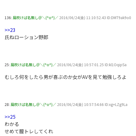
136:
風吹けば名無し＠＼(^o^)／
2016/06/24(金) 11:10:52.43 ID:DMT9ak9o0
>>23
氏ねローション野郎
25:
風吹けば名無し＠＼(^o^)／
2016/06/24(金) 10:57:01.25 ID:kl1OqipSa
むしろ何をしたら男が喜ぶのか女がAVを見て勉強しろよ
28:
風吹けば名無し＠＼(^o^)／
2016/06/24(金) 10:57:54.66 ID:xg+LZg9La
>>25
わかる
せめて膣トレしてくれ