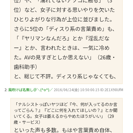
位）や、「濡れてないアソコに触る」（3
位）など、女子に対する思いやりを欠いた
ひとりよがりな行為が上位に並びました。
さらに5位の「ディスり系の言葉責め」も、
「『ヤリマンなんだろ』とか『淫乱だな
ー』とか、言われたときは、一気に冷め
た。AVの見すぎとしか思えない」（26歳・
歯科助手）
と、総じて不評。ディスり系じゃなくても、
2:
風吹けば名無し＠＼(^o^)／
2016/06/24(金) 10:50:00.15 ID:2E1X98UfM
「ナルシストっぽいヤツほど『今、何が入ってるのか言
ってごらん？』『どこに何を入れてほしいの？』とか聞
いてくる。女子は萎えるからやめたほうがいい」（29
歳・サービス）
といった声も多数。もはや言葉責め自体、