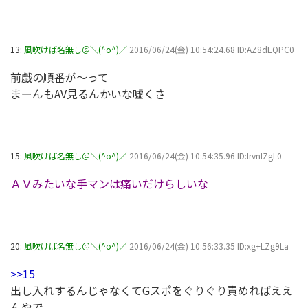
13:
風吹けば名無し＠＼(^o^)／
2016/06/24(金) 10:54:24.68 ID:AZ8dEQPC0
前戯の順番が～って
まーんもAV見るんかいな嘘くさ
15:
風吹けば名無し＠＼(^o^)／
2016/06/24(金) 10:54:35.96 ID:lrvnlZgL0
ＡＶみたいな手マンは痛いだけらしいな
20:
風吹けば名無し＠＼(^o^)／
2016/06/24(金) 10:56:33.35 ID:xg+LZg9La
>>15
出し入れするんじゃなくてGスポをぐりぐり責めればええ
んやで