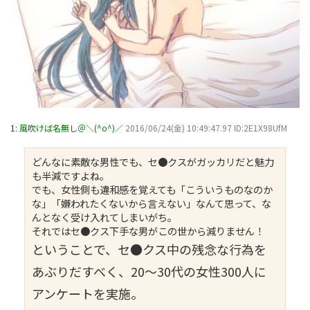
1:
風吹けば名無し＠＼(^o^)／
2016/06/24(金) 10:49:47.97 ID:2E1X98UfM
どんなに素敵な男性でも、セ●クスがガッカリだと魅力
も半減ですよね。
でも、女性側も違和感を覚えても「こういうものなのか
な」「嫌われたくないから言えない」なんて思って、な
んとなく受け入れてしまいがち。
それではセ●クス下手な男がこの世から減りません！
ということで、セ●クス中の残念な行為を
あぶりだすべく、20～30代の女性300人に
アンケートを実施。