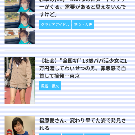
ーがくる。需要があると思えないんで
すけど」
グラビアアイドル
熟女・人妻
【社会】"全国初" 13歳パパ活少女に1
万円渡してわいせつの男、罪悪感で自
首して摘発…東京
風俗・援交
福原愛さん、変わり果てた姿で発見さ
れる