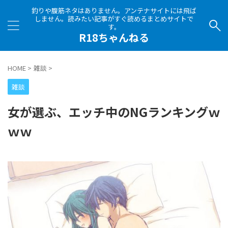
釣りや腹筋ネタはありません。アンテナサイトには飛ば
しません。読みたい記事がすぐ読めるまとめサイトで
す。
R18ちゃんねる
HOME
>
雑談
>
雑談
女が選ぶ、エッチ中のNGランキングｗ
ｗｗ