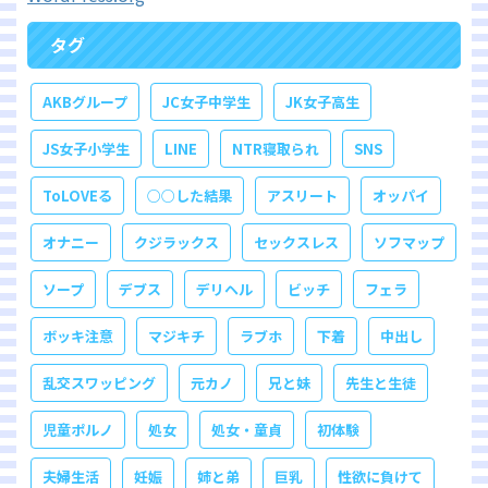
タグ
AKBグループ
JC女子中学生
JK女子高生
JS女子小学生
LINE
NTR寝取られ
SNS
ToLOVEる
○○した結果
アスリート
オッパイ
オナニー
クジラックス
セックスレス
ソフマップ
ソープ
デブス
デリヘル
ビッチ
フェラ
ボッキ注意
マジキチ
ラブホ
下着
中出し
乱交スワッピング
元カノ
兄と妹
先生と生徒
児童ポルノ
処女
処女・童貞
初体験
夫婦生活
妊娠
姉と弟
巨乳
性欲に負けて