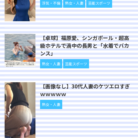
浮気・不倫
熟女・人妻
芸能スポーツ
【卓球】福原愛、シンガポール・超高
級ホテルで渦中の長男と「水着でバカ
ンス」
熟女・人妻
芸能スポーツ
【画像なし】30代人妻のケツエロすぎ
ｗｗｗｗｗ
熟女・人妻