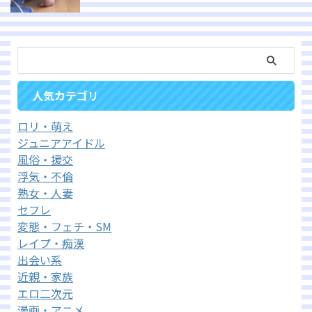
人気カテゴリ
ロリ・萌え
ジュニアアイドル
風俗・援交
浮気・不倫
熟女・人妻
セフレ
変態・フェチ・SM
レイプ・痴漢
出会い系
近親・家族
エロ二次元
漫画・アニメ