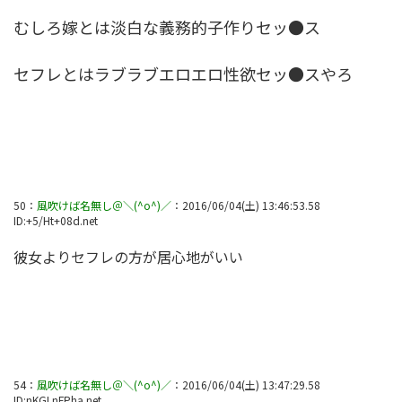
むしろ嫁とは淡白な義務的子作りセッ●ス
セフレとはラブラブエロエロ性欲セッ●スやろ
50
：
風吹けば名無し＠＼(^o^)／
：
2016/06/04(土) 13:46:53.58
ID:
+5/Ht+08d.net
彼女よりセフレの方が居心地がいい
54
：
風吹けば名無し＠＼(^o^)／
：
2016/06/04(土) 13:47:29.58
ID:
nKGLnFPha.net