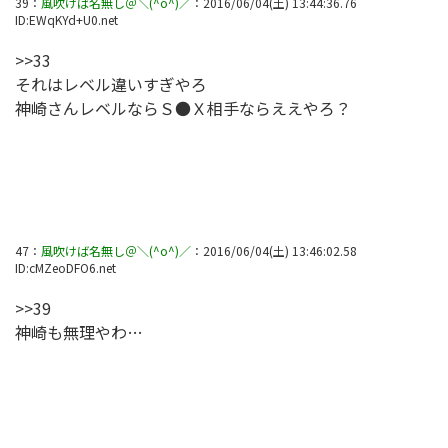
39
：
風吹けば名無し＠＼(^o^)／
：
2016/06/04(土) 13:44:36.76
ID:
EWqKYd+U0.net
>>33
それはレベル違いすぎやろ
神崎さんレベルならＳ●Ｘ相手ならええやろ？
47
：
風吹けば名無し＠＼(^o^)／
：
2016/06/04(土) 13:46:02.58
ID:
cMZeoDFO6.net
>>39
神崎も無理やわ…