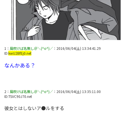
1
：
風吹けば名無し＠＼(^o^)／
：
2016/06/04(土) 13:34:41.29
ID:
kwU2BfEj0.net
なんかある？
2
：
風吹けば名無し＠＼(^o^)／
：
2016/06/04(土) 13:35:11.00
ID:
TSVC90J70.net
彼女とはしないア●ルをする