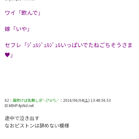
ワイ「飲んで」
嫁「いや」
セフレ「ｼﾞｭﾙｼﾞｭﾙｼﾞｭﾙいっぱいでたねごちそうさま
♥」
62
：
風吹けば名無し＠＼(^o^)／
：
2016/06/04(土) 13:48:56.53
ID:
kltHP4pNd.net
途中で泣き出す
なおピストンは辞めない模様