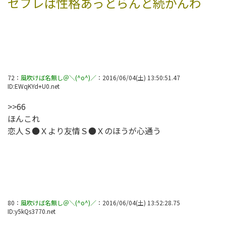
セフレは性格あっとらんと続かんわ
72
：
風吹けば名無し＠＼(^o^)／
：
2016/06/04(土) 13:50:51.47
ID:
EWqKYd+U0.net
>>66
ほんこれ
恋人Ｓ●Ｘより友情Ｓ●Ｘのほうが心通う
80
：
風吹けば名無し＠＼(^o^)／
：
2016/06/04(土) 13:52:28.75
ID:
y5kQs3770.net