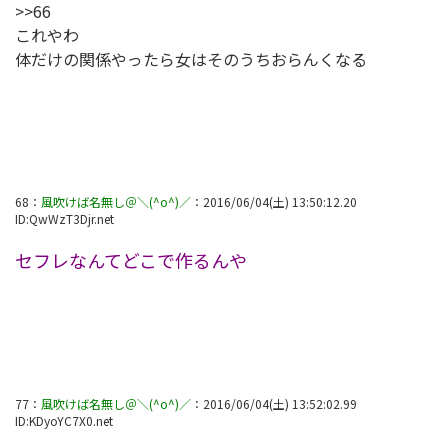
>>66
これやわ
体だけの関係やったら女はそのうちおらんくなる
68
：
風吹けば名無し＠＼(^o^)／
：
2016/06/04(土) 13:50:12.20
ID:
QwWzT3Djr.net
セフレなんてどこで作るんや
77
：
風吹けば名無し＠＼(^o^)／
：
2016/06/04(土) 13:52:02.99
ID:
KDyoYC7X0.net