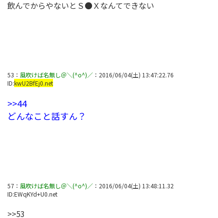
飲んでからやないとＳ●Ｘなんてできない
53
：
風吹けば名無し＠＼(^o^)／
：
2016/06/04(土) 13:47:22.76
ID:
kwU2BfEj0.net
>>44
どんなこと話すん？
57
：
風吹けば名無し＠＼(^o^)／
：
2016/06/04(土) 13:48:11.32
ID:
EWqKYd+U0.net
>>53