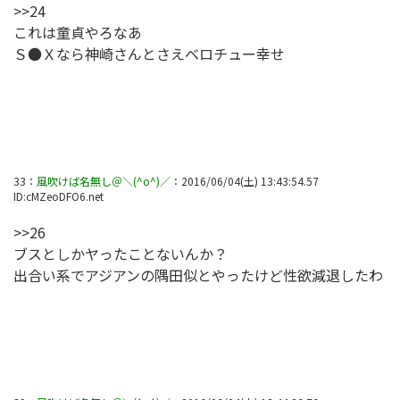
>>24
これは童貞やろなあ
Ｓ●Ｘなら神崎さんとさえベロチュー幸せ
33
：
風吹けば名無し＠＼(^o^)／
：
2016/06/04(土) 13:43:54.57
ID:
cMZeoDFO6.net
>>26
ブスとしかヤったことないんか？
出合い系でアジアンの隅田似とやったけど性欲減退したわ