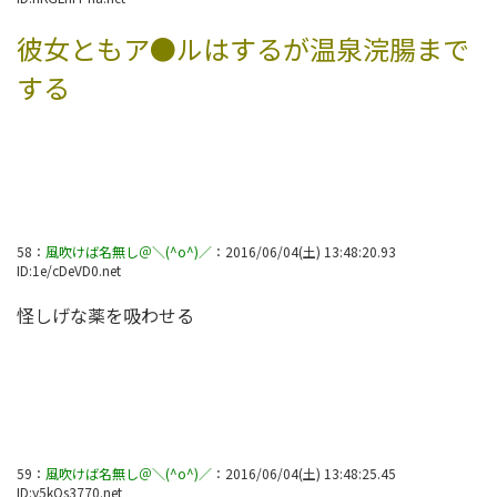
彼女ともア●ルはするが温泉浣腸まで
する
58
：
風吹けば名無し＠＼(^o^)／
：
2016/06/04(土) 13:48:20.93
ID:
1e/cDeVD0.net
怪しげな薬を吸わせる
59
：
風吹けば名無し＠＼(^o^)／
：
2016/06/04(土) 13:48:25.45
ID:
y5kQs3770.net