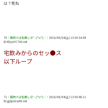
は？死ね
70
：
風吹けば名無し＠＼(^o^)／
：
2016/06/04(土) 13:50:34.98
ID:
KDyoYC7X0.net
宅飲みからのセッ●ス
以下ループ
71
：
風吹けば名無し＠＼(^o^)／
：
2016/06/04(土) 13:50:48.11
ID:
jgdpe1wK0.net