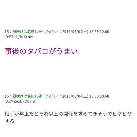
15
：
風吹けば名無し＠＼(^o^)／
：
2016/06/04(土) 13:39:12.60
ID:
PZJ9j/bU0.net
事後のタバコがうまい
16
：
風吹けば名無し＠＼(^o^)／
：
2016/06/04(土) 13:39:19.68
ID:
cMZeoDFO6.net
相手が年上だとそれ以上の関係を求めてきそうでヒヤヒヤ
する