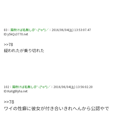
83
：
風吹けば名無し＠＼(^o^)／
：
2016/06/04(土) 13:53:07.47
ID:
y5kQs3770.net
>>78
疑われたが乗り切れた
102
：
風吹けば名無し＠＼(^o^)／
：
2016/06/04(土) 13:56:02.20
ID:
KaXgBlyha.net
>>78
ワイの性癖に彼女が付き合いきれへんから公認やで