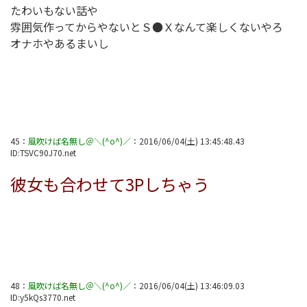
たわいもない話や
雰囲気作ってからやないとＳ●Ｘなんて楽しくないやろ
オナホやあるまいし
45
：
風吹けば名無し＠＼(^o^)／
：
2016/06/04(土) 13:45:48.43
ID:
TSVC90J70.net
彼女も合わせて3Pしちゃう
48
：
風吹けば名無し＠＼(^o^)／
：
2016/06/04(土) 13:46:09.03
ID:
y5kQs3770.net