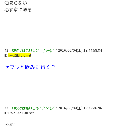
泊まらない
必ず家に帰る
42
：
風吹けば名無し＠＼(^o^)／
：
2016/06/04(土) 13:44:58.84
ID:
kwU2BfEj0.net
セフレと飲みに行く？
44
：
風吹けば名無し＠＼(^o^)／
：
2016/06/04(土) 13:45:46.96
ID:
EWqKYd+U0.net
>>42