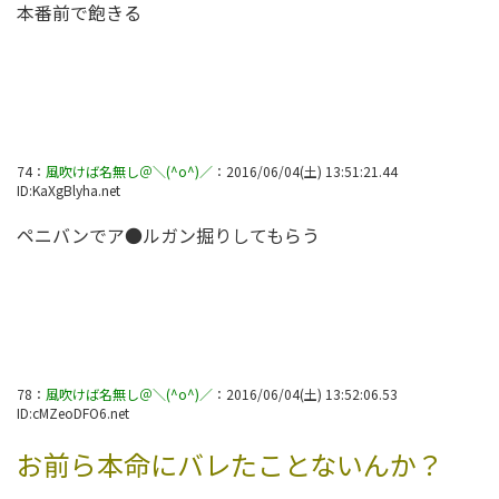
本番前で飽きる
74
：
風吹けば名無し＠＼(^o^)／
：
2016/06/04(土) 13:51:21.44
ID:
KaXgBlyha.net
ペニバンでア●ルガン掘りしてもらう
78
：
風吹けば名無し＠＼(^o^)／
：
2016/06/04(土) 13:52:06.53
ID:
cMZeoDFO6.net
お前ら本命にバレたことないんか？