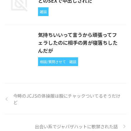
とのSEXで中出しされた
雑談
気持ちいいって言うから頑張ってフ
ェラしたのに相手の男が寝落ちした
んだが
相談/質問させて
雑談
今時のJCJSの体操服は股にチャックついてるそうだけ
ど
出会い系でジャバザハットに軟禁された話