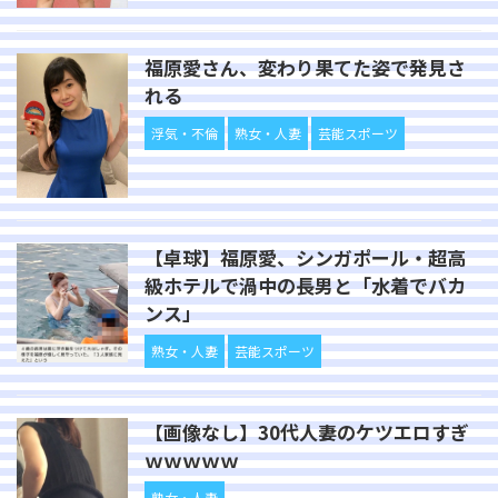
福原愛さん、変わり果てた姿で発見さ
れる
浮気・不倫
熟女・人妻
芸能スポーツ
【卓球】福原愛、シンガポール・超高
級ホテルで渦中の長男と「水着でバカ
ンス」
熟女・人妻
芸能スポーツ
【画像なし】30代人妻のケツエロすぎ
ｗｗｗｗｗ
熟女・人妻