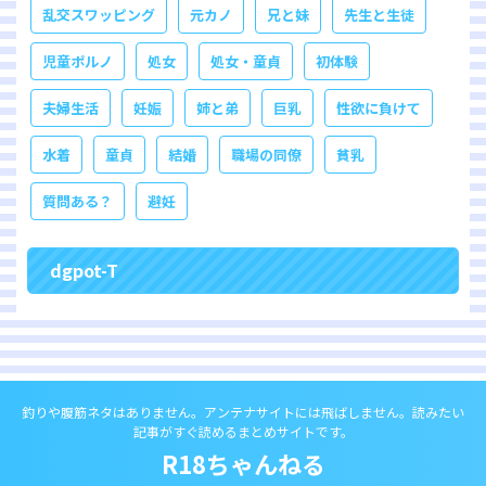
乱交スワッピング
元カノ
兄と妹
先生と生徒
児童ポルノ
処女
処女・童貞
初体験
夫婦生活
妊娠
姉と弟
巨乳
性欲に負けて
水着
童貞
結婚
職場の同僚
貧乳
質問ある？
避妊
dgpot-T
釣りや腹筋ネタはありません。アンテナサイトには飛ばしません。読みたい
記事がすぐ読めるまとめサイトです。
R18ちゃんねる