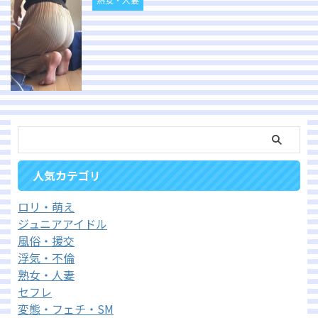
人気カテゴリ
ロリ・萌え
ジュニアアイドル
風俗・援交
浮気・不倫
熟女・人妻
セフレ
変態・フェチ・SM