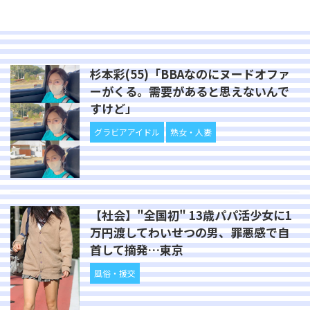
杉本彩(55)「BBAなのにヌードオファ
ーがくる。需要があると思えないんで
すけど」
グラビアアイドル
熟女・人妻
【社会】"全国初" 13歳パパ活少女に1
万円渡してわいせつの男、罪悪感で自
首して摘発…東京
風俗・援交