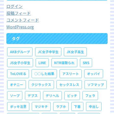
ログイン
投稿フィード
コメントフィード
WordPress.org
タグ
AKBグループ
JC女子中学生
JK女子高生
JS女子小学生
LINE
NTR寝取られ
SNS
ToLOVEる
○○した結果
アスリート
オッパイ
オナニー
クジラックス
セックスレス
ソフマップ
ソープ
デブス
デリヘル
ビッチ
フェラ
ボッキ注意
マジキチ
ラブホ
下着
中出し