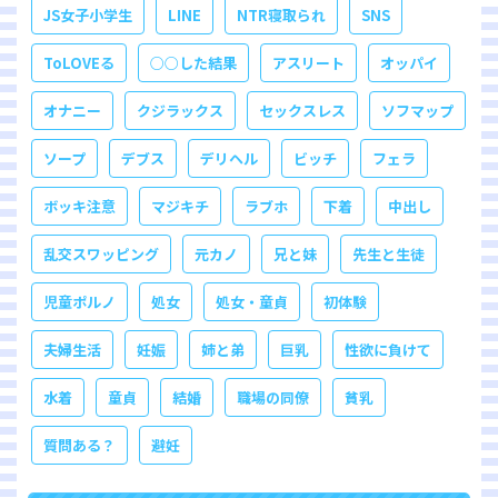
JS女子小学生
LINE
NTR寝取られ
SNS
ToLOVEる
○○した結果
アスリート
オッパイ
オナニー
クジラックス
セックスレス
ソフマップ
ソープ
デブス
デリヘル
ビッチ
フェラ
ボッキ注意
マジキチ
ラブホ
下着
中出し
乱交スワッピング
元カノ
兄と妹
先生と生徒
児童ポルノ
処女
処女・童貞
初体験
夫婦生活
妊娠
姉と弟
巨乳
性欲に負けて
水着
童貞
結婚
職場の同僚
貧乳
質問ある？
避妊