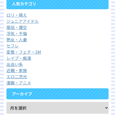
人気カテゴリ
ロリ・萌え
ジュニアアイドル
風俗・援交
浮気・不倫
熟女・人妻
セフレ
変態・フェチ・SM
レイプ・痴漢
出会い系
近親・家族
エロ二次元
漫画・アニメ
アーカイブ