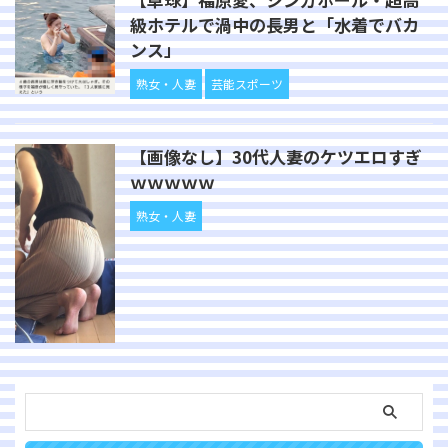
級ホテルで渦中の長男と「水着でバカ
ンス」
熟女・人妻
芸能スポーツ
【画像なし】30代人妻のケツエロすぎ
ｗｗｗｗｗ
熟女・人妻