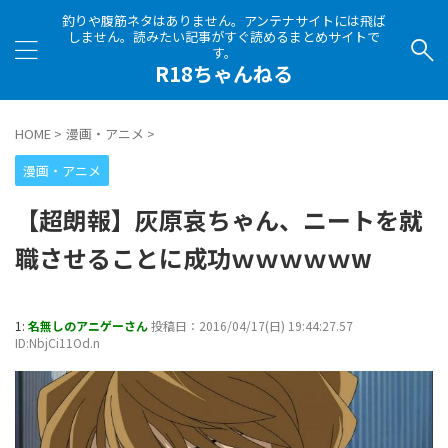
釣りや腹筋ネタはありません。アンテナサイトには飛ば
しません。読みたい記事がすぐ読めるまとめサイトで
す。
R18ちゃんねる
HOME
>
漫画・アニメ
>
漫画・アニメ
【超朗報】灰原哀ちゃん、ニートを就
職させることに成功ｗｗｗｗｗw
1:
名無しのアニゲーさん
投稿日：2016/04/17(日) 19:44:27.57
ID:NbjCi11Od.n