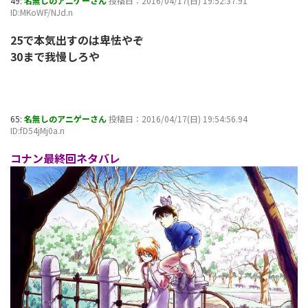
49:
名無しのアニゲーさん
投稿日：2016/04/17(日) 19:52:37.91
ID:MKoWF/NJd.n
25で本気出すのは卑怯やぞ
30まで我慢しろや
65:
名無しのアニゲーさん
投稿日：2016/04/17(日) 19:54:56.94
ID:fD54jMj0a.n
コナン最終回ネタバレ