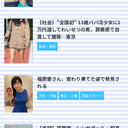
【社会】"全国初" 13歳パパ活少女に1
万円渡してわいせつの男、罪悪感で自
首して摘発…東京
風俗・援交
福原愛さん、変わり果てた姿で発見さ
れる
浮気・不倫
熟女・人妻
芸能スポーツ
【卓球】福原愛、シンガポール・超高