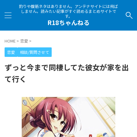
釣りや腹筋ネタはありません。アンテナサイトには飛ば
しません。読みたい記事がすぐ読めるまとめサイトで
す。
R18ちゃんねる
HOME
>
恋愛
>
恋愛
相談/質問させて
ずっと今まで同棲してた彼女が家を出
て行く