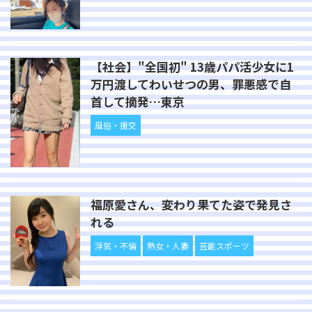
【社会】"全国初" 13歳パパ活少女に1
万円渡してわいせつの男、罪悪感で自
首して摘発…東京
風俗・援交
福原愛さん、変わり果てた姿で発見さ
れる
浮気・不倫
熟女・人妻
芸能スポーツ