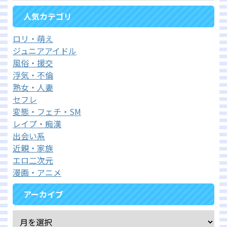
人気カテゴリ
ロリ・萌え
ジュニアアイドル
風俗・援交
浮気・不倫
熟女・人妻
セフレ
変態・フェチ・SM
レイプ・痴漢
出会い系
近親・家族
エロ二次元
漫画・アニメ
アーカイブ