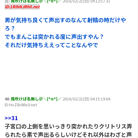
31:
風吹けば名無し＠＼(^o^)／
2016/02/21(日) 04:12:57.31
ID:1RIhNJRh0.net
男が気持ち良くて声出すのなんて射精の時だけや
ろ？
でもまんこは突かれる度に声出すやん？
それだけ気持ちええってことなんやで
48:
風吹けば名無し＠＼(^o^)／
2016/02/21(日) 04:15:19.64
ID:HvZ8v86s0.net
>>31
子宮口の上側を思いっきり突かれたりクリトリス弄
られたら素で声出るらしいけどそれ以外はわざと声