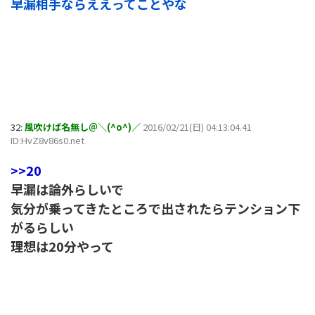
早漏相手ならええってことやな
32:
風吹けば名無し＠＼(^o^)／
2016/02/21(日) 04:13:04.41
ID:HvZ8v86s0.net
>>20
早漏は論外らしいで
気分が乗ってきたところで出されたらテンション下
がるらしい
理想は20分やって