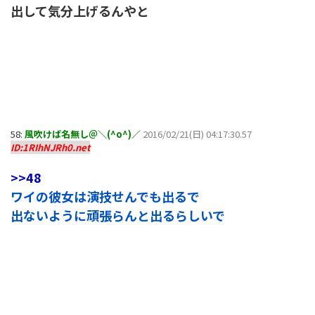
出して気分上げるんやと
58:
風吹けば名無し＠＼(^o^)／
2016/02/21(日) 04:17:30.57
ID:1RIhNJRh0.net
>>48
ワイの彼女は演技せんでも出るで
出ないように頑張らんと出るらしいで