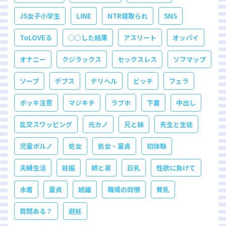
JS女子小学生
LINE
NTR寝取られ
SNS
ToLOVEる
○○した結果
アスリート
オッパイ
オナニー
クジラックス
セックスレス
ソフマップ
ソープ
デブス
デリヘル
ビッチ
フェラ
ボッキ注意
マジキチ
ラブホ
下着
中出し
乱交スワッピング
元カノ
兄と妹
先生と生徒
児童ポルノ
処女
処女・童貞
初体験
夫婦生活
妊娠
姉と弟
巨乳
性欲に負けて
水着
童貞
結婚
職場の同僚
貧乳
質問ある？
避妊