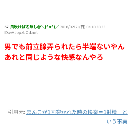
67:
風吹けば名無し＠＼(^o^)／
2016/02/21(日) 04:18:38.33
ID:wHJopzbOd.net
男でも前立腺弄られたら半端ないやん
あれと同じような快感なんやろ
引用元:
まんこが1回突かれた時の快楽＝1射精 と
いう事実