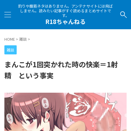
釣りや腹筋ネタはありません。アンテナサイトには飛ば
しません。読みたい記事がすぐ読めるまとめサイトで
す。
R18ちゃんねる
HOME
>
雑談
>
雑談
まんこが1回突かれた時の快楽＝1射
精 という事実