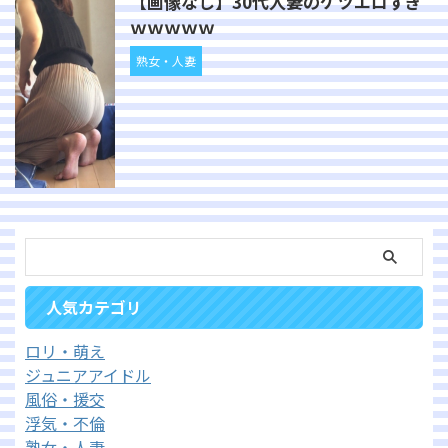
【画像なし】30代人妻のケツエロすぎ
ｗｗｗｗｗ
熟女・人妻
人気カテゴリ
ロリ・萌え
ジュニアアイドル
風俗・援交
浮気・不倫
熟女・人妻