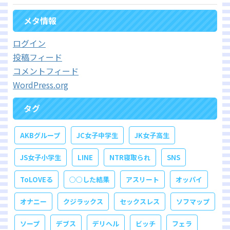
メタ情報
ログイン
投稿フィード
コメントフィード
WordPress.org
タグ
AKBグループ
JC女子中学生
JK女子高生
JS女子小学生
LINE
NTR寝取られ
SNS
ToLOVEる
○○した結果
アスリート
オッパイ
オナニー
クジラックス
セックスレス
ソフマップ
ソープ
デブス
デリヘル
ビッチ
フェラ