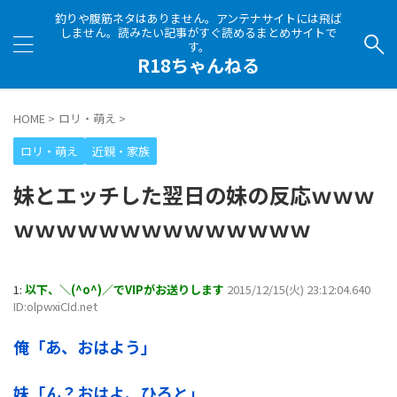
釣りや腹筋ネタはありません。アンテナサイトには飛ば
しません。読みたい記事がすぐ読めるまとめサイトで
す。
R18ちゃんねる
HOME
>
ロリ・萌え
>
ロリ・萌え
近親・家族
妹とエッチした翌日の妹の反応ｗｗｗ
ｗｗｗｗｗｗｗｗｗｗｗｗｗｗ
1:
以下、＼(^o^)／でVIPがお送りします
2015/12/15(火) 23:12:04.640
ID:olpwxiCId.net
俺「あ、おはよう」
妹「ん？おはよ、ひろと」