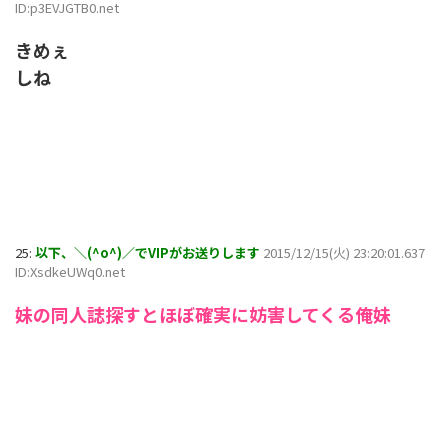
ID:p3EVJGTB0.net
きめぇ
しね
25:
以下、＼(^o^)／でVIPがお送りします
2015/12/15(火) 23:20:01.637
ID:XsdkeUWq0.net
妹の同人誌探すとほぼ確実に妨害してくる俺妹