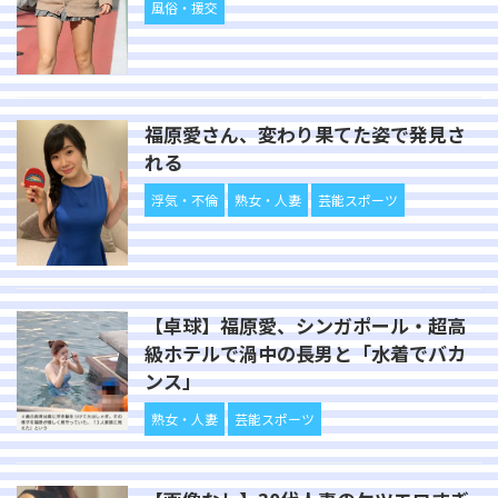
風俗・援交
福原愛さん、変わり果てた姿で発見さ
れる
浮気・不倫
熟女・人妻
芸能スポーツ
【卓球】福原愛、シンガポール・超高
級ホテルで渦中の長男と「水着でバカ
ンス」
熟女・人妻
芸能スポーツ