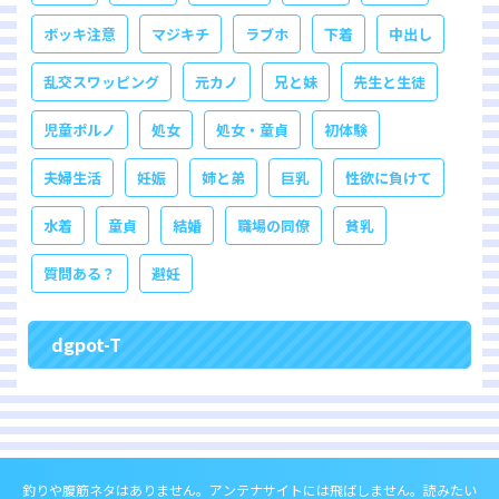
ボッキ注意
マジキチ
ラブホ
下着
中出し
乱交スワッピング
元カノ
兄と妹
先生と生徒
児童ポルノ
処女
処女・童貞
初体験
夫婦生活
妊娠
姉と弟
巨乳
性欲に負けて
水着
童貞
結婚
職場の同僚
貧乳
質問ある？
避妊
dgpot-T
釣りや腹筋ネタはありません。アンテナサイトには飛ばしません。読みたい