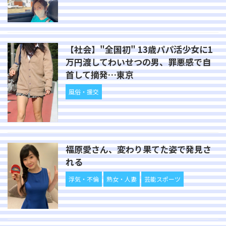
【社会】"全国初" 13歳パパ活少女に1
万円渡してわいせつの男、罪悪感で自
首して摘発…東京
風俗・援交
福原愛さん、変わり果てた姿で発見さ
れる
浮気・不倫
熟女・人妻
芸能スポーツ