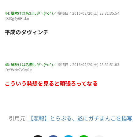
44:
風吹けば名無し＠＼(^o^)／
投稿日：2016/02/20(土) 23:31:35.54
ID:IXg4y6Rld.n
平成のダヴィンチ
46:
風吹けば名無し＠＼(^o^)／
投稿日：2016/02/20(土) 23:31:51.03
ID:YWNe7v3q0.n
こういう発想を見ると頑張ろってなる
引用元:
【悲報】とらぶる、遂にガチまんこを描写