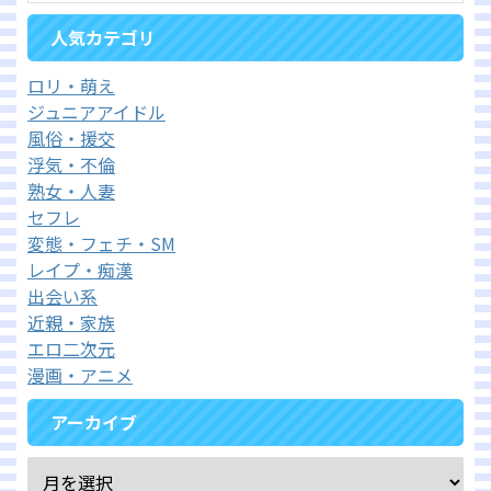
人気カテゴリ
ロリ・萌え
ジュニアアイドル
風俗・援交
浮気・不倫
熟女・人妻
セフレ
変態・フェチ・SM
レイプ・痴漢
出会い系
近親・家族
エロ二次元
漫画・アニメ
アーカイブ