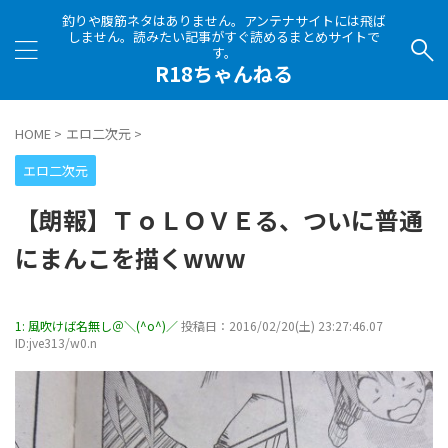
釣りや腹筋ネタはありません。アンテナサイトには飛ば
しません。読みたい記事がすぐ読めるまとめサイトで
す。
R18ちゃんねる
HOME
>
エロ二次元
>
エロ二次元
【朗報】ＴｏＬＯＶＥる、ついに普通
にまんこを描くwww
1:
風吹けば名無し＠＼(^o^)／
投稿日：2016/02/20(土) 23:27:46.07
ID:jve313/w0.n