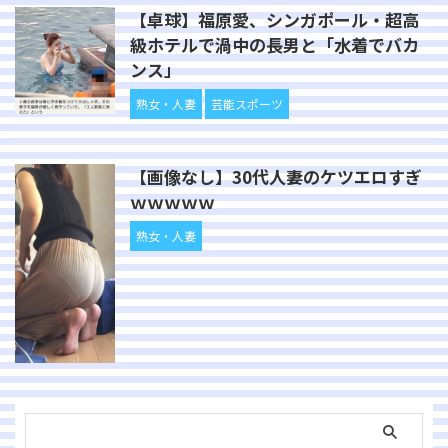
【卓球】福原愛、シンガポール・超高
級ホテルで渦中の長男と「水着でバカ
ンス」
熟女・人妻
芸能スポーツ
【画像なし】30代人妻のケツエロすぎ
ｗｗｗｗｗ
熟女・人妻