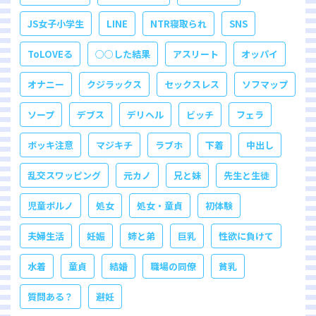
JS女子小学生
LINE
NTR寝取られ
SNS
ToLOVEる
○○した結果
アスリート
オッパイ
オナニー
クジラックス
セックスレス
ソフマップ
ソープ
デブス
デリヘル
ビッチ
フェラ
ボッキ注意
マジキチ
ラブホ
下着
中出し
乱交スワッピング
元カノ
兄と妹
先生と生徒
児童ポルノ
処女
処女・童貞
初体験
夫婦生活
妊娠
姉と弟
巨乳
性欲に負けて
水着
童貞
結婚
職場の同僚
貧乳
質問ある？
避妊