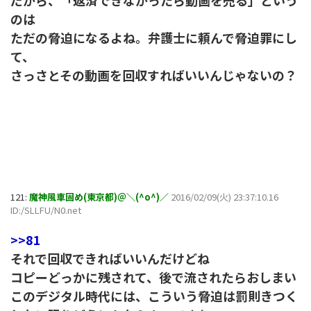
だから、「返済できなかったら動画を売る」という
のは
ただの脅迫になるよね。弁護士に頼んで脅迫罪にし
て、
さっさとその動画を回収すればいいんじゃないの？
121:
魔神風車固め(東京都)＠＼(^o^)／
2016/02/09(火) 23:37:10.16
ID:/SLLFU/N0.net
>>81
それで回収できればいいんだけどね
コピーどっかに残されて、後で流されたらおしまい
このデジタル時代には、こういう脅迫は罰則きつく