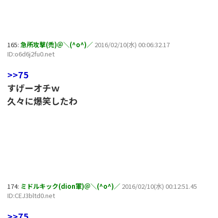
165:
急所攻撃(禿)＠＼(^o^)／
2016/02/10(水) 00:06:32.17
ID:o6d6j2fu0.net
>>75
すげーオチｗ
久々に爆笑したわ
174:
ミドルキック(dion軍)＠＼(^o^)／
2016/02/10(水) 00:12:51.45
ID:CEJ3bltd0.net
>>75