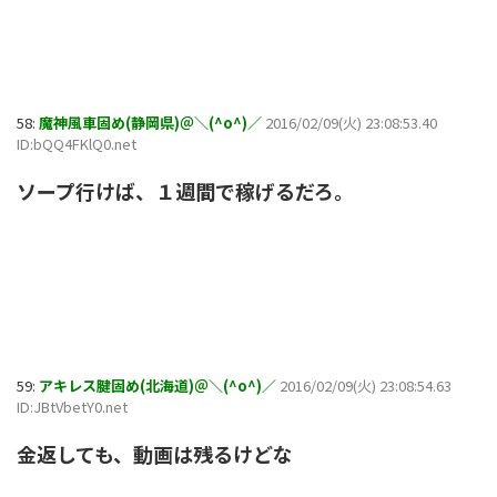
58:
魔神風車固め(静岡県)＠＼(^o^)／
2016/02/09(火) 23:08:53.40
ID:bQQ4FKlQ0.net
ソープ行けば、１週間で稼げるだろ。
59:
アキレス腱固め(北海道)＠＼(^o^)／
2016/02/09(火) 23:08:54.63
ID:JBtVbetY0.net
金返しても、動画は残るけどな