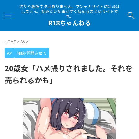
釣りや腹筋ネタはありません。アンテナサイトには飛ば
しません。読みたい記事がすぐ読めるまとめサイトで
す。
R18ちゃんねる
HOME
>
AV
>
AV
相談/質問させて
20歳女「ハメ撮りされました。それを
売られるかも」