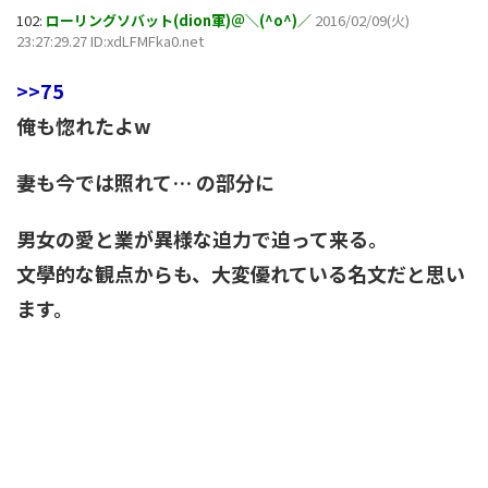
102:
ローリングソバット(dion軍)＠＼(^o^)／
2016/02/09(火)
23:27:29.27 ID:xdLFMFka0.net
>>75
俺も惚れたよw
妻も今では照れて… の部分に
男女の愛と業が異様な迫力で迫って来る。
文學的な観点からも、大変優れている名文だと思い
ます。