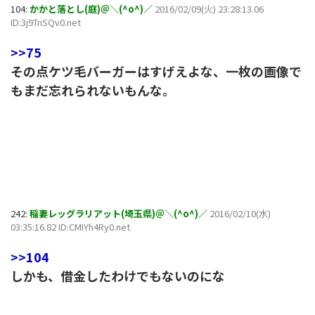
104:
かかと落とし(庭)＠＼(^o^)／
2016/02/09(火) 23:28:13.06
ID:3j9TnSQv0.net
>>75
その点ケツ毛バーガーはすげえよな、一枚の画像で
もまだ忘れられないもんな。
242:
稲妻レッグラリアット(埼玉県)＠＼(^o^)／
2016/02/10(水)
03:35:16.82 ID:CMIYh4Ry0.net
>>104
しかも、借金したわけでもないのにな