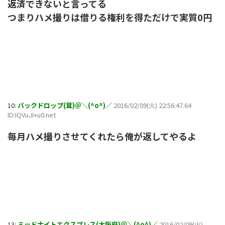
返済できないと言ってる
つまりハメ撮りは借りる権利を得ただけで実質0円
10:
バックドロップ(茸)＠＼(^o^)／
2016/02/09(火) 22:56:47.64
ID:IQVuJI+u0.net
毎月ハメ撮りさせてくれたら俺が返してやるよ
13:
ミッドナイトエクスプレス(大阪府)＠＼(^o^)／
2016/02/09(火)