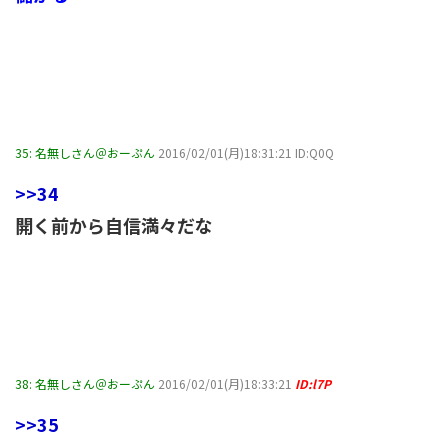
35:
名無しさん＠おーぷん
2016/02/01(月)18:31:21 ID:Q0Q
>>34
開く前から自信満々だな
38:
名無しさん＠おーぷん
2016/02/01(月)18:33:21
ID:l7P
>>35