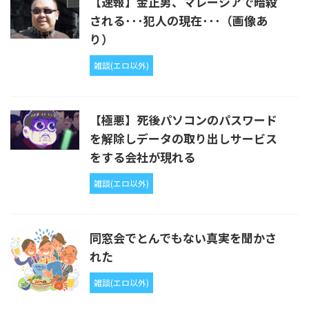
【速報】金正男、マレーシアで暗殺
される･･･犯人の現在･･･（画像あ
り）
雑談(エロ以外)
【極悪】死後パソコンのパスワード
を解除しデータの取り出しサービス
をする会社が現れる
雑談(エロ以外)
同窓会でとんでもない真実を聞かさ
れた
雑談(エロ以外)