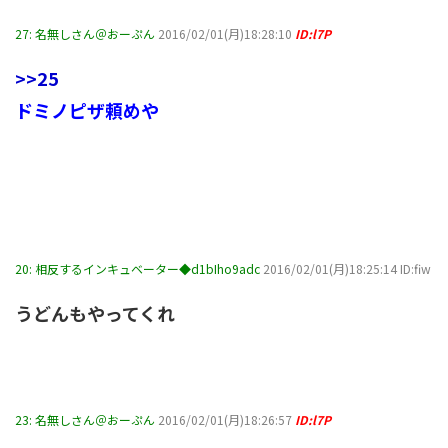
27:
名無しさん＠おーぷん
2016/02/01(月)18:28:10
ID:l7P
>>25
ドミノピザ頼めや
20:
相反するインキュベーター◆d1bIho9adc
2016/02/01(月)18:25:14 ID:fiw
うどんもやってくれ
23:
名無しさん＠おーぷん
2016/02/01(月)18:26:57
ID:l7P