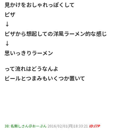
見かけをおしゃれっぽくして
ピザ
↓
ピザから想起しての洋風ラーメン的な感じ
↓
思いっきりラーメン
って流れはどうなんよ
ビールとつまみもいくつか置いて
38:
名無しさん＠おーぷん
2016/02/01(月)18:33:21
ID:l7P