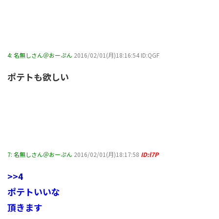
4:
名無しさん＠おーぷん
2016/02/01(月)18:16:54 ID:QGF
ポテトも欲しい
7:
名無しさん＠おーぷん
2016/02/01(月)18:17:58
ID:l7P
>>4
ポテトいいな
頂きます