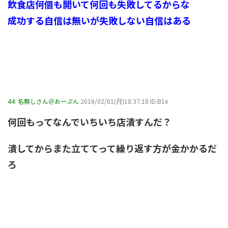
飲食店何個も開いて何回も失敗してるからな
成功する自信は無いが失敗しない自信はある
44:
名無しさん＠おーぷん
2016/02/01(月)18:37:18 ID:B1e
何回もってなんでいちいち店潰すんだ？
潰してからまた立ててって繰り返す方が金かかるだ
ろ