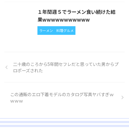
１年間週５でラーメン食い続けた結
果wwwwwwwwwww
ラーメン
料理グルメ
二十歳のころから5年間セフレだと思っていた男からプ
ロポーズされた
この通販のエロ下着モデルのカタログ写真ヤバすぎｗ
ｗｗｗ