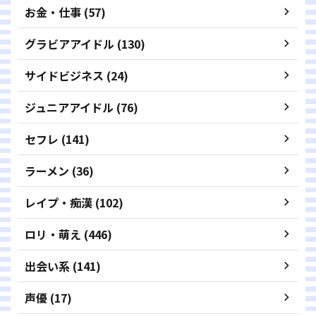
お金・仕事 (57)
グラビアアイドル (130)
サイドビジネス (24)
ジュニアアイドル (76)
セフレ (141)
ラーメン (36)
レイプ・痴漢 (102)
ロリ・萌え (446)
出会い系 (141)
声優 (17)