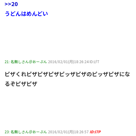
>>20
うどんはめんどい
21:
名無しさん＠おーぷん
2016/02/01(月)18:26:24 ID:LfT
ピザくれピザピザピザピッザピザのピッザピザにな
るぞピザピザ
23:
名無しさん＠おーぷん
2016/02/01(月)18:26:57
ID:l7P