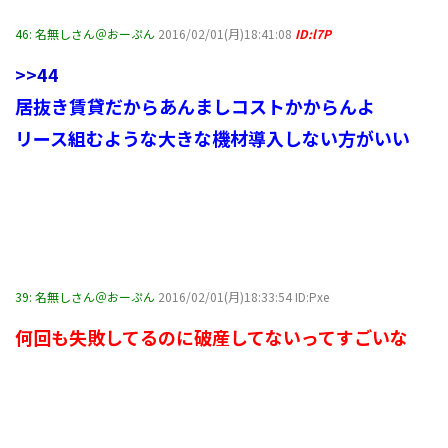
46:
名無しさん＠おーぷん
2016/02/01(月)18:41:08
ID:l7P
>>44
居抜き賃貸だからあんましコストかからんよ
リース組むような大きな機材導入しない方がいい
39:
名無しさん＠おーぷん
2016/02/01(月)18:33:54 ID:Pxe
何回も失敗してるのに破産してないってすごいな