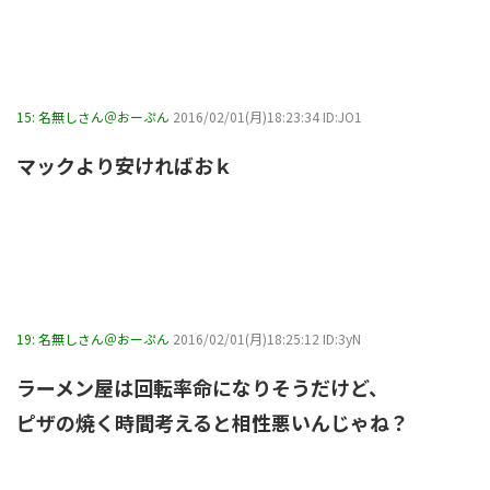
15:
名無しさん＠おーぷん
2016/02/01(月)18:23:34 ID:JO1
マックより安ければおｋ
19:
名無しさん＠おーぷん
2016/02/01(月)18:25:12 ID:3yN
ラーメン屋は回転率命になりそうだけど、
ピザの焼く時間考えると相性悪いんじゃね？