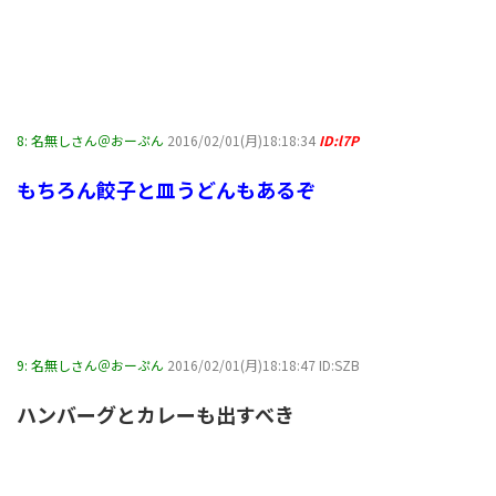
8:
名無しさん＠おーぷん
2016/02/01(月)18:18:34
ID:l7P
もちろん餃子と皿うどんもあるぞ
9:
名無しさん＠おーぷん
2016/02/01(月)18:18:47 ID:SZB
ハンバーグとカレーも出すべき