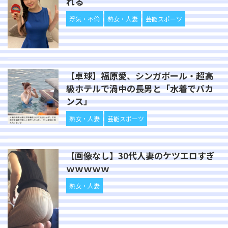
れる
浮気・不倫
熟女・人妻
芸能スポーツ
【卓球】福原愛、シンガポール・超高
級ホテルで渦中の長男と「水着でバカ
ンス」
熟女・人妻
芸能スポーツ
【画像なし】30代人妻のケツエロすぎ
ｗｗｗｗｗ
熟女・人妻