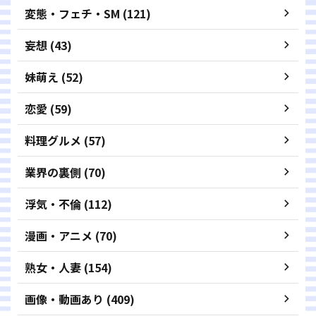
変態・フェチ・SM (121)
妄想 (43)
妹萌え (52)
恋愛 (59)
料理グルメ (57)
業界の裏側 (70)
浮気・不倫 (112)
漫画・アニメ (70)
熟女・人妻 (154)
画像・動画あり (409)