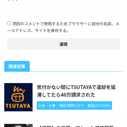
次回のコメントで使用するためブラウザーに自分の名前、メ
ールアドレス、サイトを保存する。
関連記事
気付かない間にTSUTAYAで返却を延
滞してたら40万請求された
お金・仕事
相談/質問させて
雑談(エロ以外)