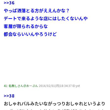
>>36
やっぱ洒落とる方がええんかな？
デートで来るような店にはしたくないんや
客層が限られるからな
都会ならいいんやろうけど
41:
名無しさん＠おーぷん
2016/02/01(月)18:34:37 ID:yvt
>>38
おしゃれバルみたいながっつりおしゃれというより