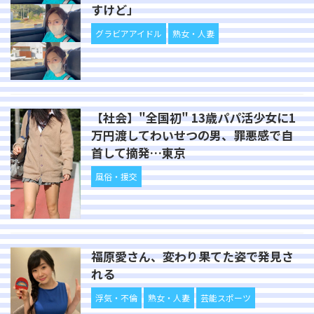
すけど」
グラビアアイドル
熟女・人妻
【社会】"全国初" 13歳パパ活少女に1
万円渡してわいせつの男、罪悪感で自
首して摘発…東京
風俗・援交
福原愛さん、変わり果てた姿で発見さ
れる
浮気・不倫
熟女・人妻
芸能スポーツ