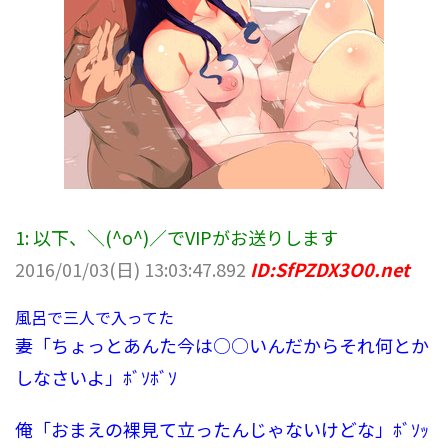
1:
以下、＼(^o^)／でVIPがお送りします
2016/01/03(日) 13:03:47.892
ID:SfPZDX3O0.net
風呂で三人で入ってた
妻「ちょっとあんた今は○○いんだからそれ何とか
しなさいよ」ﾎﾞｿﾎﾞｿ
俺「おまえの裸見て立ったんじゃないけどな」ﾎﾞｿｯ