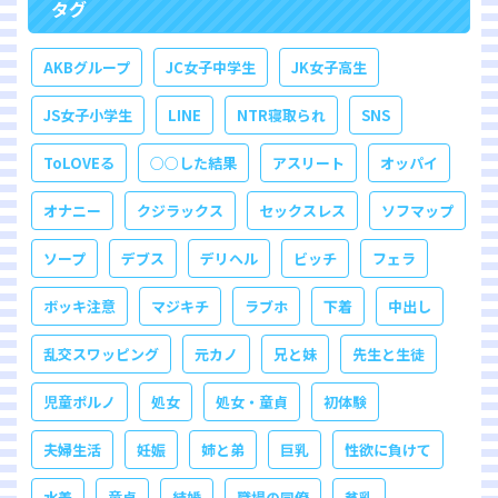
タグ
AKBグループ
JC女子中学生
JK女子高生
JS女子小学生
LINE
NTR寝取られ
SNS
ToLOVEる
○○した結果
アスリート
オッパイ
オナニー
クジラックス
セックスレス
ソフマップ
ソープ
デブス
デリヘル
ビッチ
フェラ
ボッキ注意
マジキチ
ラブホ
下着
中出し
乱交スワッピング
元カノ
兄と妹
先生と生徒
児童ポルノ
処女
処女・童貞
初体験
夫婦生活
妊娠
姉と弟
巨乳
性欲に負けて
水着
童貞
結婚
職場の同僚
貧乳