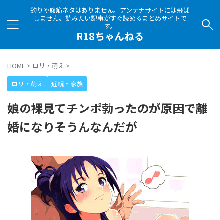
釣りや腹筋ネタはありません。アンテナサイトには飛ば
しません。読みたい記事がすぐ読めるまとめサイトで
す。
R18ちゃんねる
HOME
>
ロリ・萌え
>
ロリ・萌え
近親・家族
娘の裸見てチンポ勃ったのが原因で離
婚になりそうんなんだが