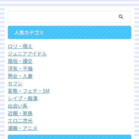
人気カテゴリ
ロリ・萌え
ジュニアアイドル
風俗・援交
浮気・不倫
熟女・人妻
セフレ
変態・フェチ・SM
レイプ・痴漢
出会い系
近親・家族
エロ二次元
漫画・アニメ