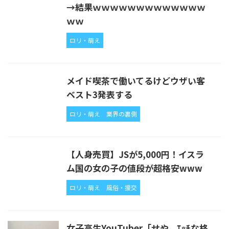
→結果ｗｗｗｗｗｗｗｗｗｗｗｗｗ
ｗｗ
ロリ・萌え
メイド喫茶で働いてるけどウザい客
ベスト3発表する
ロリ・萌え
業界の裏側
【人身売買】JSが5,000円！イスラ
ム国の女の子の値段が超格安www
ロリ・萌え
風俗・援交
女子高生YouTuber「せや、ｴｯﾁな格