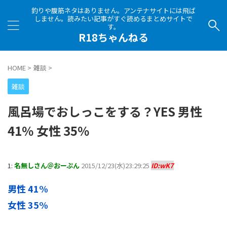
釣りや腹筋ネタはありません。アンテナサイトには飛ば
しません。読みたい記事がすぐ読めるまとめサイトで
す。
R18ちゃんねる
HOME
>
雑談
>
雑談
風呂場でおしっこをする？YES 男性
41％ 女性 35％
1:
名無しさん＠おーぷん
2015/12/23(水)23:29:25
ID:wK7
男性 41%
女性 35%