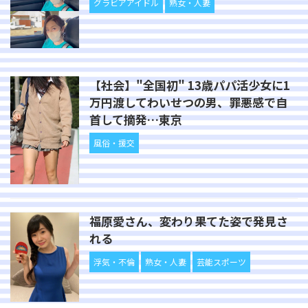
グラビアアイドル
熟女・人妻
【社会】"全国初" 13歳パパ活少女に1
万円渡してわいせつの男、罪悪感で自
首して摘発…東京
風俗・援交
福原愛さん、変わり果てた姿で発見さ
れる
浮気・不倫
熟女・人妻
芸能スポーツ