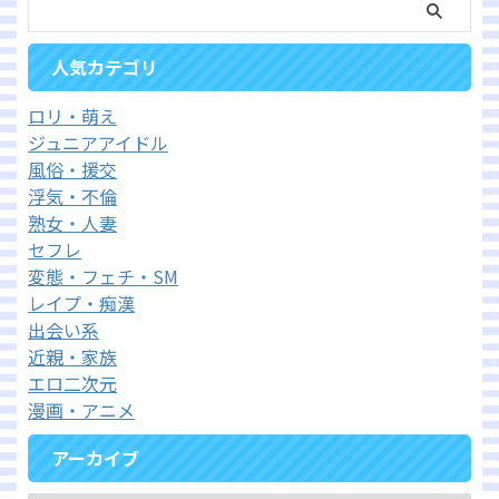
人気カテゴリ
ロリ・萌え
ジュニアアイドル
風俗・援交
浮気・不倫
熟女・人妻
セフレ
変態・フェチ・SM
レイプ・痴漢
出会い系
近親・家族
エロ二次元
漫画・アニメ
アーカイブ