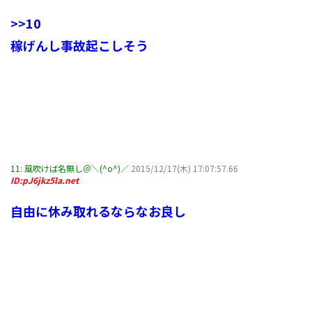
>>10
稼げんし事故起こしそう
11:
風吹けば名無し＠＼(^o^)／
2015/12/17(木) 17:07:57.66
ID:pJ6jkz5la.net
自由に休み取れるならなお良し