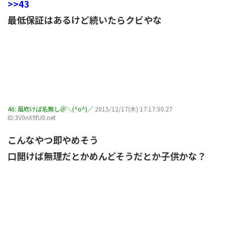
>>43
最低保証はあるけど続いたらクビやな
46:
風吹けば名無し＠＼(^o^)／
2015/12/17(木) 17:17:50.27
ID:3V0nX9fU0.net
こんなやつ即やめそう
口開けば無理だとかめんどそうだとか子供かな？