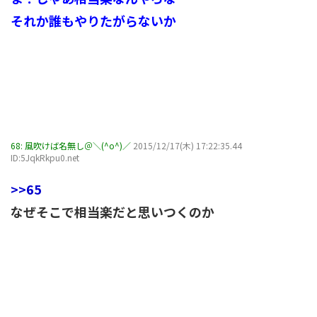
それか誰もやりたがらないか
68:
風吹けば名無し＠＼(^o^)／
2015/12/17(木) 17:22:35.44
ID:5JqkRkpu0.net
>>65
なぜそこで相当楽だと思いつくのか