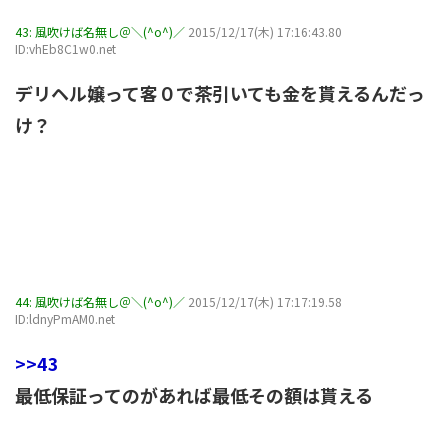
43:
風吹けば名無し＠＼(^o^)／
2015/12/17(木) 17:16:43.80
ID:vhEb8C1w0.net
デリヘル嬢って客０で茶引いても金を貰えるんだっ
け？
44:
風吹けば名無し＠＼(^o^)／
2015/12/17(木) 17:17:19.58
ID:ldnyPmAM0.net
>>43
最低保証ってのがあれば最低その額は貰える