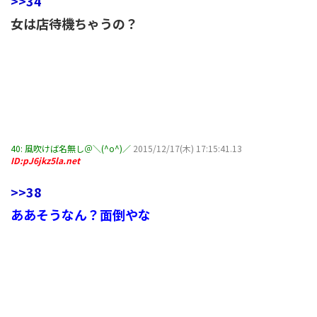
>>34
女は店待機ちゃうの？
40:
風吹けば名無し＠＼(^o^)／
2015/12/17(木) 17:15:41.13
ID:pJ6jkz5la.net
>>38
ああそうなん？面倒やな