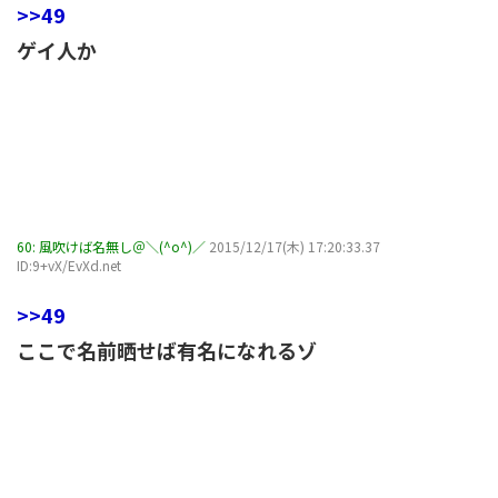
>>49
ゲイ人か
60:
風吹けば名無し＠＼(^o^)／
2015/12/17(木) 17:20:33.37
ID:9+vX/EvXd.net
>>49
ここで名前晒せば有名になれるゾ