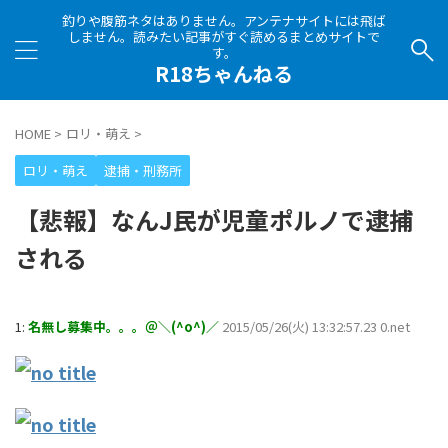
釣りや腹筋ネタはありません。アンテナサイトには飛ば
しません。読みたい記事がすぐ読めるまとめサイトで
す。
R18ちゃんねる
HOME
>
ロリ・萌え
>
ロリ・萌え
逮捕・刑務所
【悲報】なんJ民が児童ポルノで逮捕
される
1:
名無し募集中。。。＠＼(^o^)／
2015/05/26(火) 13:32:57.23 0.net