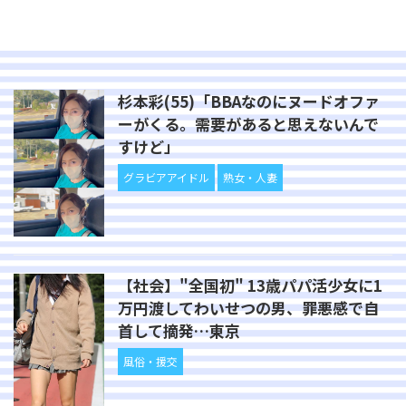
杉本彩(55)「BBAなのにヌードオファ
ーがくる。需要があると思えないんで
すけど」
グラビアアイドル
熟女・人妻
【社会】"全国初" 13歳パパ活少女に1
万円渡してわいせつの男、罪悪感で自
首して摘発…東京
風俗・援交