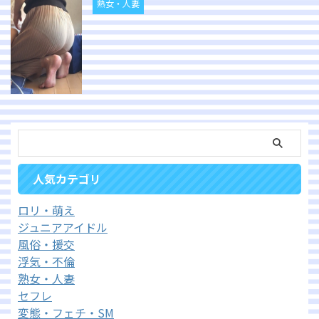
熟女・人妻
人気カテゴリ
ロリ・萌え
ジュニアアイドル
風俗・援交
浮気・不倫
熟女・人妻
セフレ
変態・フェチ・SM