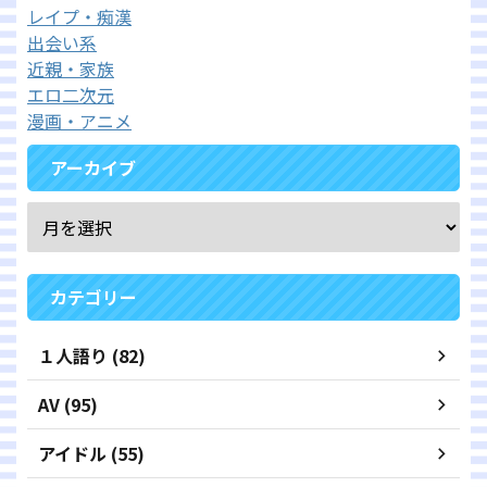
レイプ・痴漢
出会い系
近親・家族
エロ二次元
漫画・アニメ
アーカイブ
カテゴリー
１人語り (82)
AV (95)
アイドル (55)