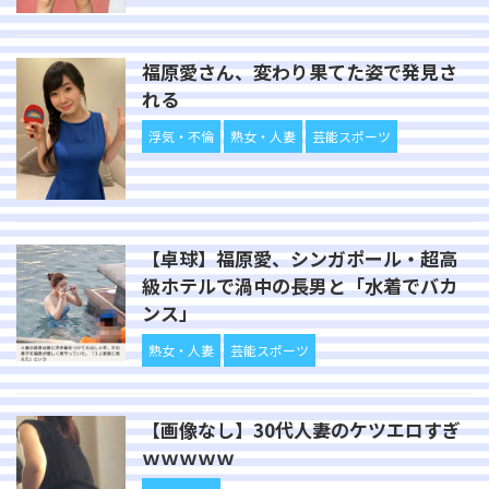
福原愛さん、変わり果てた姿で発見さ
れる
浮気・不倫
熟女・人妻
芸能スポーツ
【卓球】福原愛、シンガポール・超高
級ホテルで渦中の長男と「水着でバカ
ンス」
熟女・人妻
芸能スポーツ
【画像なし】30代人妻のケツエロすぎ
ｗｗｗｗｗ