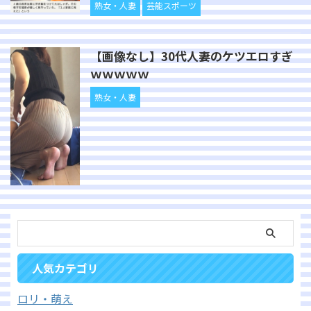
熟女・人妻
芸能スポーツ
【画像なし】30代人妻のケツエロすぎ
ｗｗｗｗｗ
熟女・人妻
人気カテゴリ
ロリ・萌え