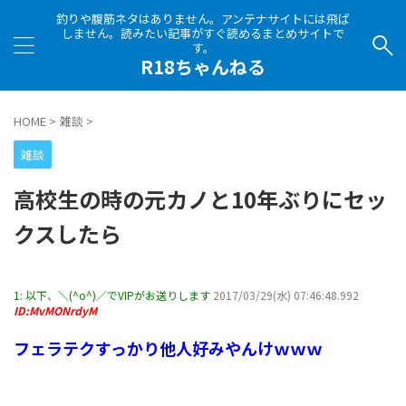
釣りや腹筋ネタはありません。アンテナサイトには飛ば
しません。読みたい記事がすぐ読めるまとめサイトで
す。
R18ちゃんねる
HOME
>
雑談
>
雑談
高校生の時の元カノと10年ぶりにセッ
クスしたら
1:
以下、＼(^o^)／でVIPがお送りします
2017/03/29(水) 07:46:48.992
ID:MvMONrdyM
フェラテクすっかり他人好みやんけｗｗｗ