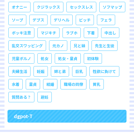
オナニー
クジラックス
セックスレス
ソフマップ
ソープ
デブス
デリヘル
ビッチ
フェラ
ボッキ注意
マジキチ
ラブホ
下着
中出し
乱交スワッピング
元カノ
兄と妹
先生と生徒
児童ポルノ
処女
処女・童貞
初体験
夫婦生活
妊娠
姉と弟
巨乳
性欲に負けて
水着
童貞
結婚
職場の同僚
貧乳
質問ある？
避妊
dgpot-T