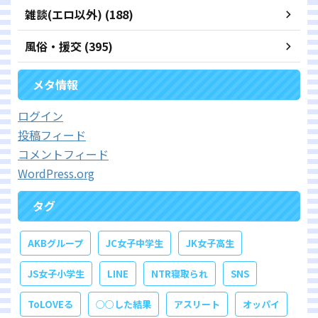
雑談(エロ以外) (188)
風俗・援交 (395)
メタ情報
ログイン
投稿フィード
コメントフィード
WordPress.org
タグ
AKBグループ
JC女子中学生
JK女子高生
JS女子小学生
LINE
NTR寝取られ
SNS
ToLOVEる
○○した結果
アスリート
オッパイ