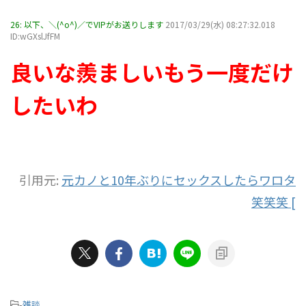
26:
以下、＼(^o^)／でVIPがお送りします
2017/03/29(水) 08:27:32.018
ID:wGXslJfFM
良いな羨ましいもう一度だけ
したいわ
引用元:
元カノと10年ぶりにセックスしたらワロタ
笑笑笑 [
-
雑談