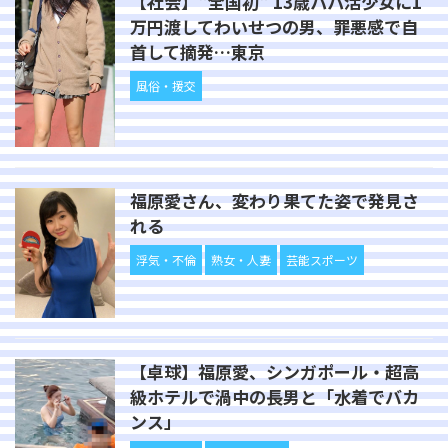
【社会】"全国初" 13歳パパ活少女に1
万円渡してわいせつの男、罪悪感で自
首して摘発…東京
風俗・援交
福原愛さん、変わり果てた姿で発見さ
れる
浮気・不倫
熟女・人妻
芸能スポーツ
【卓球】福原愛、シンガポール・超高
級ホテルで渦中の長男と「水着でバカ
ンス」