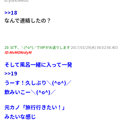
ID:yGEK5M6od
>>18
なんで連絡したの？
20:
以下、＼(^o^)／でVIPがお送りします
2017/03/29(水) 08:02:08.403
ID:MvMONrdyM
そして風呂一緒に入って一発
>>19
うーす！久しぶり＼(^o^)／
飲みいこー＼(^o^)／
元カノ「旅行行きたい！」
みたいな感じ