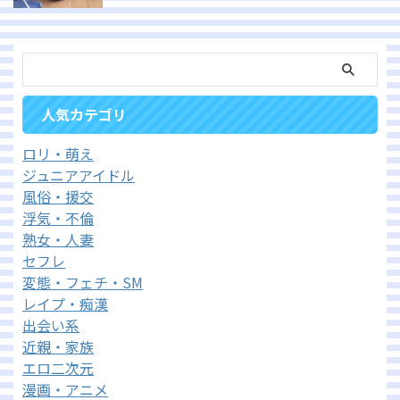
人気カテゴリ
ロリ・萌え
ジュニアアイドル
風俗・援交
浮気・不倫
熟女・人妻
セフレ
変態・フェチ・SM
レイプ・痴漢
出会い系
近親・家族
エロ二次元
漫画・アニメ