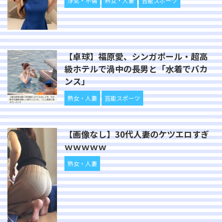
浮気・不倫
熟女・人妻
芸能スポーツ
【卓球】福原愛、シンガポール・超高
級ホテルで渦中の長男と「水着でバカ
ンス」
熟女・人妻
芸能スポーツ
【画像なし】30代人妻のケツエロすぎ
ｗｗｗｗｗ
熟女・人妻