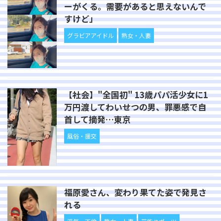
ーがくる。需要があると思えないんで
すけど」
グラビアアイドル
熟女・人妻
【社会】"全国初" 13歳パパ活少女に1
万円渡してわいせつの男、罪悪感で自
首して摘発…東京
風俗・援交
福原愛さん、変わり果てた姿で発見さ
れる