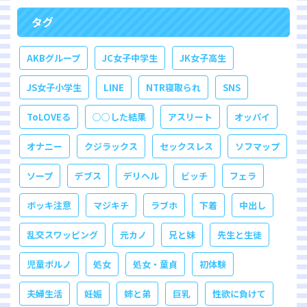
タグ
AKBグループ
JC女子中学生
JK女子高生
JS女子小学生
LINE
NTR寝取られ
SNS
ToLOVEる
○○した結果
アスリート
オッパイ
オナニー
クジラックス
セックスレス
ソフマップ
ソープ
デブス
デリヘル
ビッチ
フェラ
ボッキ注意
マジキチ
ラブホ
下着
中出し
乱交スワッピング
元カノ
兄と妹
先生と生徒
児童ポルノ
処女
処女・童貞
初体験
夫婦生活
妊娠
姉と弟
巨乳
性欲に負けて