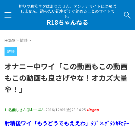
釣りや腹筋ネタはありません。アンテナサイトには飛ば
しません。読みたい記事がすぐ読めるまとめサイトで
す。
R18ちゃんねる
HOME
>
雑談
>
雑談
オナニー中ワイ「この動画もこの動画
もこの動画も良さげやな！オカズ大量
や！」
1:
名無しさん＠おーぷん
2016/12/09(金)23:34:25
ID:gnu
射精後ワイ「もうどうでもええわ」ﾀﾌﾞ×ﾎﾞﾀﾝｶﾁｶﾁｰ