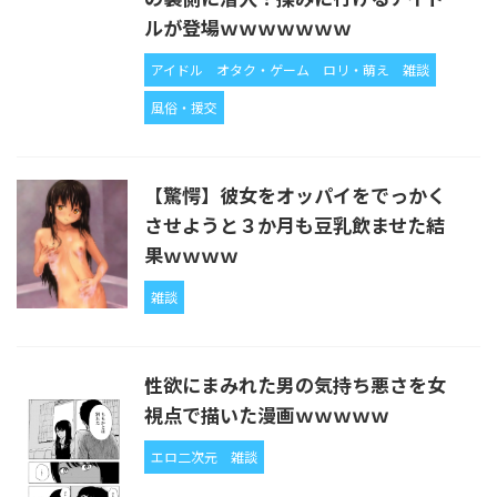
ルが登場ｗｗｗｗｗｗｗ
アイドル
オタク・ゲーム
ロリ・萌え
雑談
風俗・援交
【驚愕】彼女をオッパイをでっかく
させようと３か月も豆乳飲ませた結
果ｗｗｗｗ
雑談
性欲にまみれた男の気持ち悪さを女
視点で描いた漫画ｗｗｗｗｗ
エロ二次元
雑談