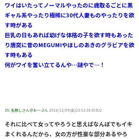
ワイはいたってノーマルやったのに歳取るごとに黒
ギャル系やったり極稀に30代人妻ものやったりを欲
す時がある
巨乳の日もあれば幼げな体格の子を欲す時もあった
り唐突に昔のMEGUMIやほしのあきのグラビアを欲
す時もある
何がワイを奮い立てるんや…謎やで…！
35:
名無しさん＠おーぷん
2016/12/09(金)23:52:30 ID:tU2
それに比べて女ってやろうと思えばなんぼでもイキ
まくれるんだから、女の方が性豪な部分あるやろ