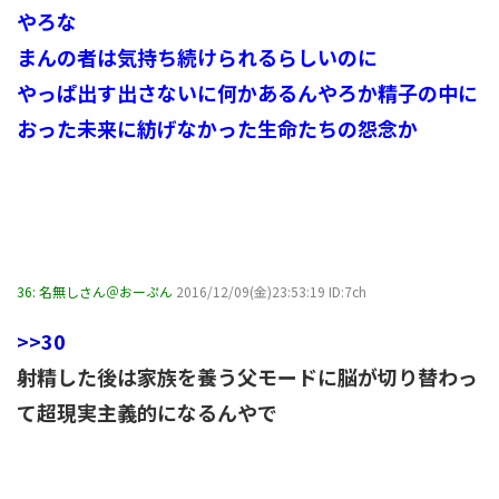
やろな
まんの者は気持ち続けられるらしいのに
やっぱ出す出さないに何かあるんやろか精子の中に
おった未来に紡げなかった生命たちの怨念か
36:
名無しさん＠おーぷん
2016/12/09(金)23:53:19 ID:7ch
>>30
射精した後は家族を養う父モードに脳が切り替わっ
て超現実主義的になるんやで