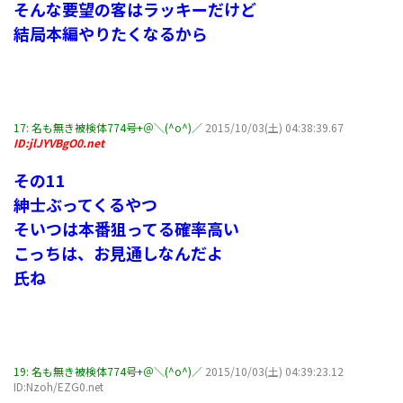
そんな要望の客はラッキーだけど
結局本編やりたくなるから
17:
名も無き被検体774号+＠＼(^o^)／
2015/10/03(土) 04:38:39.67
ID:jlJYVBgO0.net
その11
紳士ぶってくるやつ
そいつは本番狙ってる確率高い
こっちは、お見通しなんだよ
氏ね
19:
名も無き被検体774号+＠＼(^o^)／
2015/10/03(土) 04:39:23.12
ID:Nzoh/EZG0.net