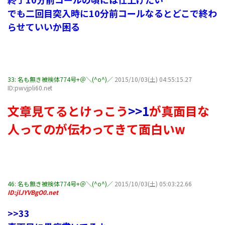
でも二回目突入時に10分前コールなるとどこで終わ
らせていいか困る
33:
名も無き被検体774号+＠＼(^o^)／
2015/10/03(土) 04:55:15.27
ID:pwvjpli60.net
文章見てるとけっこう
>>1
が真面目な
人ってのが伝わってきて面白いw
46:
名も無き被検体774号+＠＼(^o^)／
2015/10/03(土) 05:03:22.66
ID:jlJYVBgO0.net
>>33