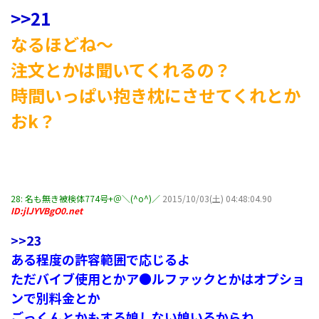
>>21
なるほどね～
注文とかは聞いてくれるの？
時間いっぱい抱き枕にさせてくれとか
おk？
28:
名も無き被検体774号+＠＼(^o^)／
2015/10/03(土) 04:48:04.90
ID:jlJYVBgO0.net
>>23
ある程度の許容範囲で応じるよ
ただバイブ使用とかア●ルファックとかはオプショ
ンで別料金とか
ごっくんとかもする娘しない娘いるからね