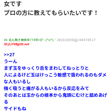
女です
プロの方に教えてもらいたいです！
36:
名も無き被検体774号+＠＼(^o^)／
2015/10/03(土) 04:57:05.17
ID:jlJYVBgO0.net
>>27
うーん
まず玉をゆっくり舌をまわしてねっとりと
人によるけど玉はけっこう敏感で扱われるのもダメ
な人もいるし
強く吸うと痛がる人もいるから反応をみて
そのあとは玉からの根本から鬼頭にむけと舐めあげ
る
サイドもね