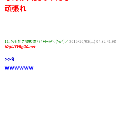
頑張れ
11:
名も無き被検体774号+＠＼(^o^)／
2015/10/03(土) 04:32:41.98
ID:jlJYVBgO0.net
>>9
wwwwww