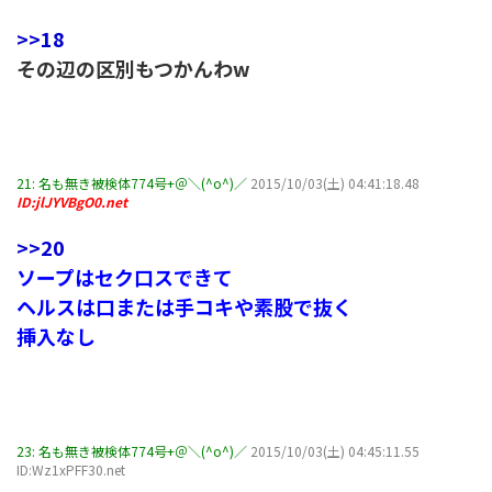
>>18
その辺の区別もつかんわw
21:
名も無き被検体774号+＠＼(^o^)／
2015/10/03(土) 04:41:18.48
ID:jlJYVBgO0.net
>>20
ソープはセク口スできて
ヘルスは口または手コキや素股で抜く
挿入なし
23:
名も無き被検体774号+＠＼(^o^)／
2015/10/03(土) 04:45:11.55
ID:Wz1xPFF30.net