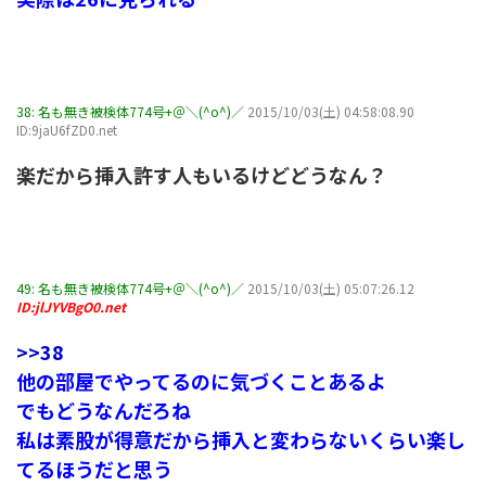
38:
名も無き被検体774号+＠＼(^o^)／
2015/10/03(土) 04:58:08.90
ID:9jaU6fZD0.net
楽だから挿入許す人もいるけどどうなん？
49:
名も無き被検体774号+＠＼(^o^)／
2015/10/03(土) 05:07:26.12
ID:jlJYVBgO0.net
>>38
他の部屋でやってるのに気づくことあるよ
でもどうなんだろね
私は素股が得意だから挿入と変わらないくらい楽し
てるほうだと思う