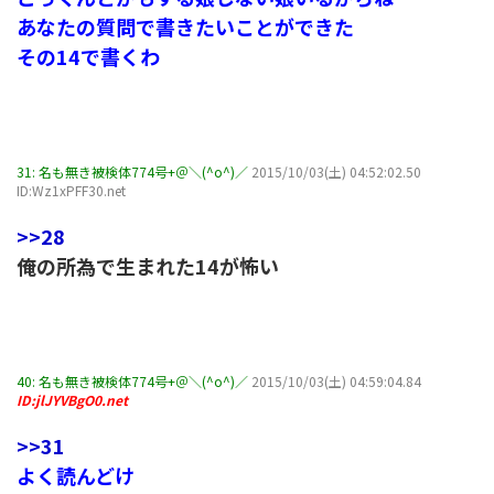
あなたの質問で書きたいことができた
その14で書くわ
31:
名も無き被検体774号+＠＼(^o^)／
2015/10/03(土) 04:52:02.50
ID:Wz1xPFF30.net
>>28
俺の所為で生まれた14が怖い
40:
名も無き被検体774号+＠＼(^o^)／
2015/10/03(土) 04:59:04.84
ID:jlJYVBgO0.net
>>31
よく読んどけ