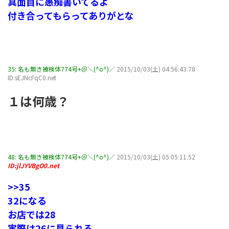
真面目に愚痴書いてるよ
付き合ってもらってありがとな
35:
名も無き被検体774号+＠＼(^o^)／
2015/10/03(土) 04:56:43.78
ID:sEJNcFqC0.net
１は何歳？
48:
名も無き被検体774号+＠＼(^o^)／
2015/10/03(土) 05:05:11.52
ID:jlJYVBgO0.net
>>35
32になる
お店では28
実際は26に見られる