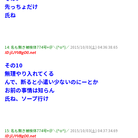
先っちょだけ
氏ね
14:
名も無き被検体774号+＠＼(^o^)／
2015/10/03(土) 04:36:38.65
ID:jlJYVBgO0.net
その10
無理やり入れてくる
んで、断ると小遣い少ないのにーとか
お前の事情は知らん
氏ね、ソープ行け
15:
名も無き被検体774号+＠＼(^o^)／
2015/10/03(土) 04:37:34.69
ID:jlJYVBgO0.net