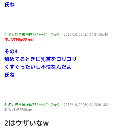
氏ね
4:
名も無き被検体774号+＠＼(^o^)／
2015/10/03(土) 04:27:55.43
ID:jlJYVBgO0.net
その4
舐めてるときに乳首をコリコリ
くすぐったいし不快なんだよ
氏ね
5:
名も無き被検体774号+＠＼(^o^)／
2015/10/03(土) 04:28:01.82
ID:Wz1xPFF30.net
2はウザいなw