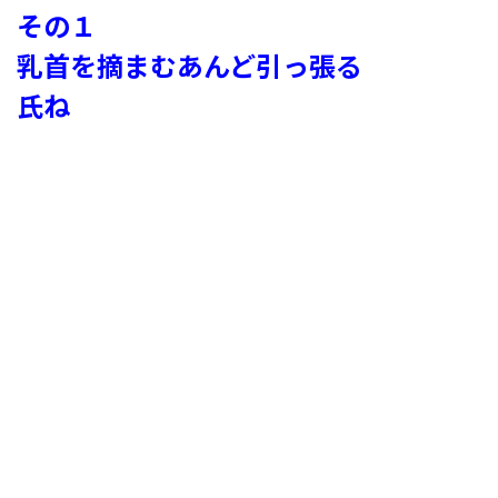
その１
乳首を摘まむあんど引っ張る
氏ね