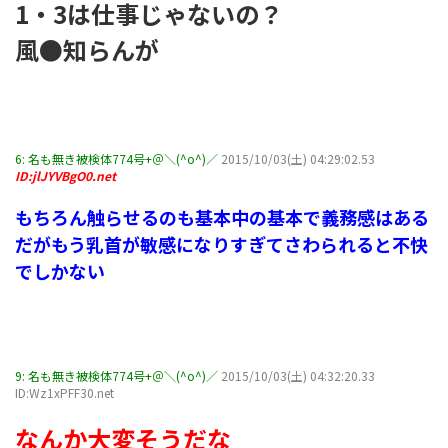
1・3は仕事じゃないの？
風●知らんが
6:
名も無き被検体774号+＠＼(^o^)／
2015/10/03(土) 04:29:02.53
ID:jlJYVBgO0.net
もちろん触らせるのも基本中の基本で義務感はある
だがもう乳首が敏感になりすぎてさわられると不快
でしかない
9:
名も無き被検体774号+＠＼(^o^)／
2015/10/03(土) 04:32:20.33
ID:Wz1xPFF30.net
なんか大変そうだな