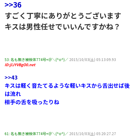
>>36
すごく丁寧にありがとうございます
キスは男性任せでいいんですかね？
53:
名も無き被検体774号+＠＼(^o^)／
2015/10/03(土) 05:13:09.93
ID:jlJYVBgO0.net
>>43
キスは軽く音たてるような軽いキスから舌出せば後
は流れ
相手の舌を吸ったりね
61:
名も無き被検体774号+＠＼(^o^)／
2015/10/03(土) 05:20:27.27