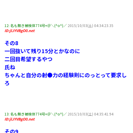
12:
名も無き被検体774号+＠＼(^o^)／
2015/10/03(土) 04:34:23.35
ID:jlJYVBgO0.net
その8
一回抜いて残り15分とかなのに
二回目希望するやつ
氏ね
ちゃんと自分の射●力の経験則にのっとって要求し
ろ
13:
名も無き被検体774号+＠＼(^o^)／
2015/10/03(土) 04:35:41.94
ID:jlJYVBgO0.net
その9