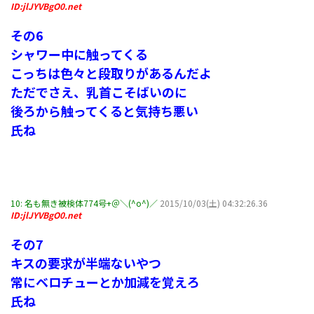
ID:jlJYVBgO0.net
その6
シャワー中に触ってくる
こっちは色々と段取りがあるんだよ
ただでさえ、乳首こそばいのに
後ろから触ってくると気持ち悪い
氏ね
10:
名も無き被検体774号+＠＼(^o^)／
2015/10/03(土) 04:32:26.36
ID:jlJYVBgO0.net
その7
キスの要求が半端ないやつ
常にベロチューとか加減を覚えろ
氏ね