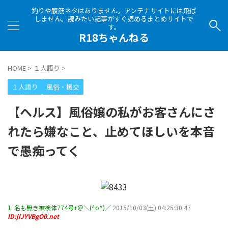
釣りや腹筋ネタはありません。アンテナサイトには飛ば
しません。読みたい記事がすぐ読めるまとめサイトで
す。
R18ちゃんねる
HOME
>
１人語り
>
１人語り
風俗・援交
【ヘルス】風俗嬢の私がお客さんにさ
れたら嫌なこと、止めてほしいを本音
で愚痴ってく
1:
名も無き被検体774号+＠＼(^o^)／
2015/10/03(土) 04:25:30.47
ID:jlJYVBgO0.net