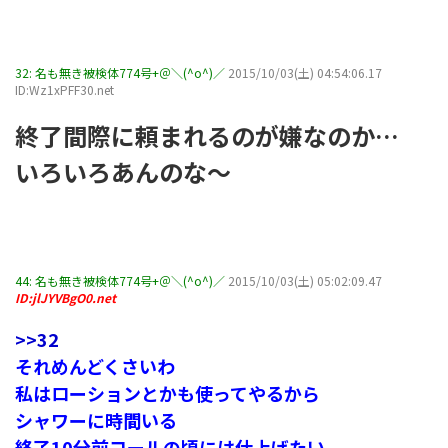
32:
名も無き被検体774号+＠＼(^o^)／
2015/10/03(土) 04:54:06.17
ID:Wz1xPFF30.net
終了間際に頼まれるのが嫌なのか…
いろいろあんのな～
44:
名も無き被検体774号+＠＼(^o^)／
2015/10/03(土) 05:02:09.47
ID:jlJYVBgO0.net
>>32
それめんどくさいわ
私はローションとかも使ってやるから
シャワーに時間いる
終了10分前コールの頃には仕上げたい