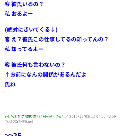
客 彼氏いるの？
私 おるよー
(絶対にきいてくる↓)
客 え？彼氏この仕事してるの知ってんの？
私 知ってるよー
客 彼氏何も言わないの？
↑お前になんの関係があるんだよ
氏ね
34:
名も無き被検体774号+＠＼(^o^)／
2015/10/03(土) 04:55:42.59
ID:k12Xr7HE0.net
>>25