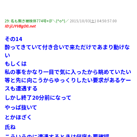
29:
名も無き被検体774号+＠＼(^o^)／
2015/10/03(土) 04:50:57.00
ID:jlJYVBgO0.net
その14
酔ってきていて付き合いで来ただけであまり動けな
い
もしくは
私の事をかなり一目で気に入ったから眺めていたい
等と先に向こうからゆっくりしたい要求があるケー
スも遭遇する
しかし終了20分前になって
やっぱ抜いて
とかほざく
氏ね
こういうのに遭遇するときは何度も要確認