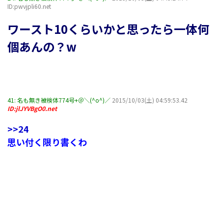
ID:pwvjpli60.net
ワースト10くらいかと思ったら一体何
個あんの？w
41:
名も無き被検体774号+＠＼(^o^)／
2015/10/03(土) 04:59:53.42
ID:jlJYVBgO0.net
>>24
思い付く限り書くわ