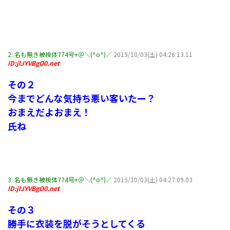
2:
名も無き被検体774号+＠＼(^o^)／
2015/10/03(土) 04:26:13.11
ID:jlJYVBgO0.net
その２
今までどんな気持ち悪い客いたー？
おまえだよおまえ！
氏ね
3:
名も無き被検体774号+＠＼(^o^)／
2015/10/03(土) 04:27:09.03
ID:jlJYVBgO0.net
その３
勝手に衣装を脱がそうとしてくる