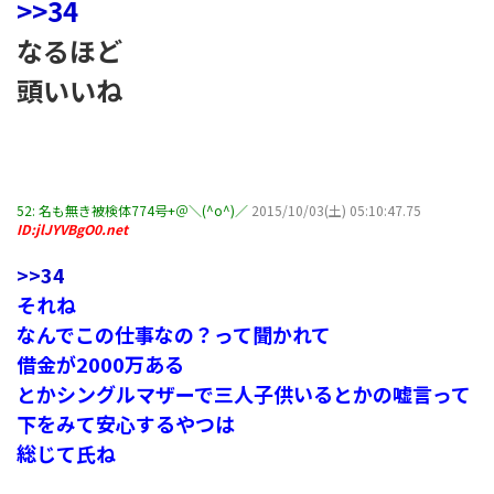
>>34
なるほど
頭いいね
52:
名も無き被検体774号+＠＼(^o^)／
2015/10/03(土) 05:10:47.75
ID:jlJYVBgO0.net
>>34
それね
なんでこの仕事なの？って聞かれて
借金が2000万ある
とかシングルマザーで三人子供いるとかの嘘言って
下をみて安心するやつは
総じて氏ね