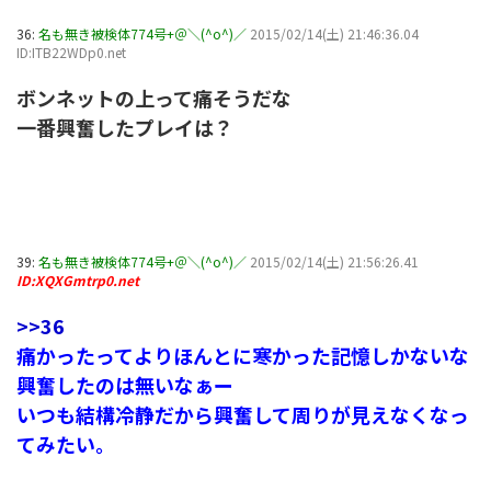
36:
名も無き被検体774号+＠＼(^o^)／
2015/02/14(土) 21:46:36.04
ID:ITB22WDp0.net
ボンネットの上って痛そうだな
一番興奮したプレイは？
39:
名も無き被検体774号+＠＼(^o^)／
2015/02/14(土) 21:56:26.41
ID:XQXGmtrp0.net
>>36
痛かったってよりほんとに寒かった記憶しかないな
興奮したのは無いなぁー
いつも結構冷静だから興奮して周りが見えなくなっ
てみたい。