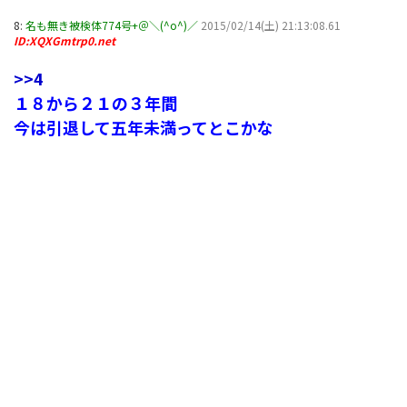
8:
名も無き被検体774号+＠＼(^o^)／
2015/02/14(土) 21:13:08.61
ID:XQXGmtrp0.net
>>4
１８から２１の３年間
今は引退して五年未満ってとこかな