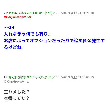
23:
名も無き被検体774号+＠＼(^o^)／
2015/02/14(土) 21:31:21.00
ID:XQXGmtrp0.net
>>14
入れなきゃ何でも有り。
お店によってオプションだったりで追加料金発生す
るけどね。
17:
名も無き被検体774号+＠＼(^o^)／
2015/02/14(土) 21:19:05.79
ID:QnpGrovw0.net
生ハメした？
本番してた？