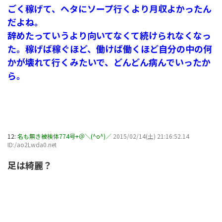
ごく稼げて、ヘタにソープ行くより月収よかったん
だよね。
辞めたっていうより向いてなくて続けられなくなっ
た。稼げば稼ぐほど、働けば働くほど自分の中の何
かが壊れて行くみたいで、どんどん病んでいったか
ら。
12:
名も無き被検体774号+＠＼(^o^)／
2015/02/14(土) 21:16:52.14
ID:/ao2Lwda0.net
足は綺麗？