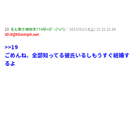
23:
名も無き被検体774号+＠＼(^o^)／
2015/02/14(土) 21:31:21.00
ID:XQXGmtrp0.net
>>19
ごめんね。全部知ってる彼氏いるしもうすぐ結婚す
るよ