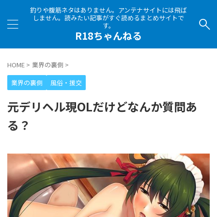
釣りや腹筋ネタはありません。アンテナサイトには飛ば
しません。読みたい記事がすぐ読めるまとめサイトで
す。
R18ちゃんねる
HOME
>
業界の裏側
>
業界の裏側
風俗・援交
元デリヘル現OLだけどなんか質問あ
る？