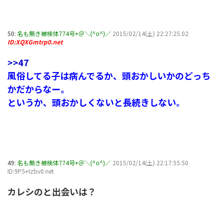
50:
名も無き被検体774号+＠＼(^o^)／
2015/02/14(土) 22:27:25.02
ID:XQXGmtrp0.net
>>47
風俗してる子は病んでるか、頭おかしいかのどっち
かだからなー。
というか、頭おかしくないと長続きしない。
49:
名も無き被検体774号+＠＼(^o^)／
2015/02/14(土) 22:17:55.50
ID:9P5+Izbv0.net
カレシのと出会いは？