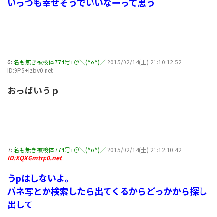
いっつも幸せそうでいいなーって思う
6:
名も無き被検体774号+＠＼(^o^)／
2015/02/14(土) 21:10:12.52
ID:9P5+Izbv0.net
おっぱいうｐ
7:
名も無き被検体774号+＠＼(^o^)／
2015/02/14(土) 21:12:10.42
ID:XQXGmtrp0.net
うpはしないよ。
パネ写とか検索したら出てくるからどっかから探し
出して