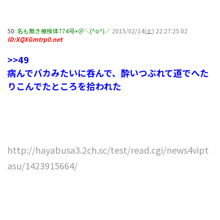
50:
名も無き被検体774号+＠＼(^o^)／
2015/02/14(土) 22:27:25.02
ID:XQXGmtrp0.net
>>49
病んでバカみたいに呑んで、酔いつぶれて道でへた
りこんでたところを拾われた
http://hayabusa3.2ch.sc/test/read.cgi/news4vipt
asu/1423915664/