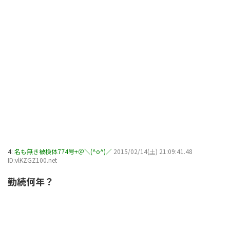
4:
名も無き被検体774号+＠＼(^o^)／
2015/02/14(土) 21:09:41.48
ID:vlKZGZ100.net
勤続何年？