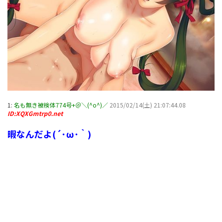
1:
名も無き被検体774号+＠＼(^o^)／
2015/02/14(土) 21:07:44.08
ID:XQXGmtrp0.net
暇なんだよ(´･ω･｀)