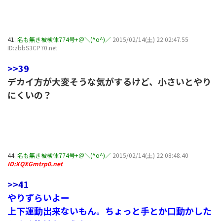
41:
名も無き被検体774号+＠＼(^o^)／
2015/02/14(土) 22:02:47.55
ID:zbbS3CP70.net
>>39
デカイ方が大変そうな気がするけど、小さいとやり
にくいの？
44:
名も無き被検体774号+＠＼(^o^)／
2015/02/14(土) 22:08:48.40
ID:XQXGmtrp0.net
>>41
やりずらいよー
上下運動出来ないもん。ちょっと手とか口動かした