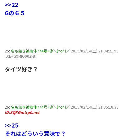
>>22
Gの６５
25:
名も無き被検体774号+＠＼(^o^)／
2015/02/14(土) 21:34:21.93
ID:E+G9MIQ90.net
タイツ好き？
26:
名も無き被検体774号+＠＼(^o^)／
2015/02/14(土) 21:35:18.38
ID:XQXGmtrp0.net
>>25
それはどういう意味で？