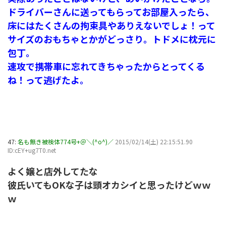
ドライバーさんに送ってもらってお部屋入ったら、
床にはたくさんの拘束具やありえないでしょ！って
サイズのおもちゃとかがどっさり。トドメに枕元に
包丁。
速攻で携帯車に忘れてきちゃったからとってくる
ね！って逃げたよ。
47:
名も無き被検体774号+＠＼(^o^)／
2015/02/14(土) 22:15:51.90
ID:cEY+ug7T0.net
よく嬢と店外してたな
彼氏いてもOKな子は頭オカシイと思ったけどｗｗ
ｗ