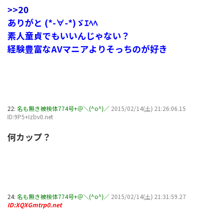
>>20
ありがと (*-∀-*)ゞｴﾍﾍ
素人童貞でもいいんじゃない？
経験豊富なAVマニアよりそっちのが好き
22:
名も無き被検体774号+＠＼(^o^)／
2015/02/14(土) 21:26:06.15
ID:9P5+Izbv0.net
何カップ？
24:
名も無き被検体774号+＠＼(^o^)／
2015/02/14(土) 21:31:59.27
ID:XQXGmtrp0.net