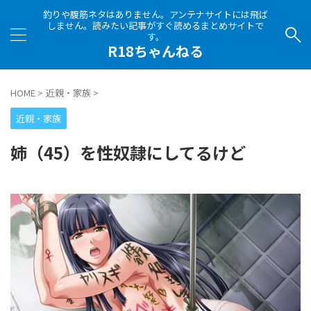
釣りや腹筋ネタはありません。アンテナサイトには飛ば
しません。読みたい記事がすぐ読めるまとめサイトで
す。
R18ちゃんねる
HOME
>
近親・家族
>
近親・家族
姉（45）を性奴隷にしてるけど