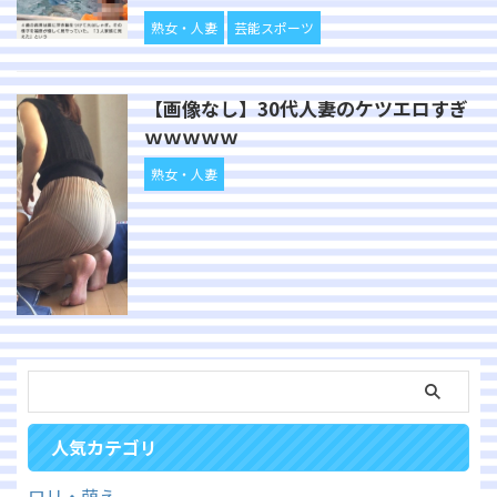
熟女・人妻
芸能スポーツ
【画像なし】30代人妻のケツエロすぎ
ｗｗｗｗｗ
熟女・人妻
人気カテゴリ
ロリ・萌え