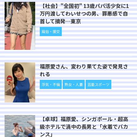
【社会】"全国初" 13歳パパ活少女に1
万円渡してわいせつの男、罪悪感で自
首して摘発…東京
風俗・援交
福原愛さん、変わり果てた姿で発見さ
れる
浮気・不倫
熟女・人妻
芸能スポーツ
【卓球】福原愛、シンガポール・超高
級ホテルで渦中の長男と「水着でバカ
ンス」