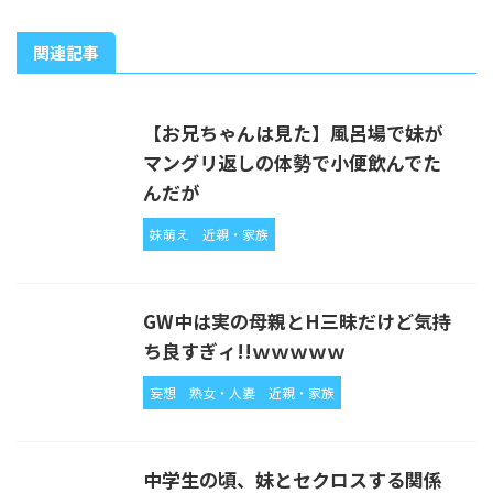
関連記事
【お兄ちゃんは見た】風呂場で妹が
マングリ返しの体勢で小便飲んでた
んだが
妹萌え
近親・家族
GW中は実の母親とH三昧だけど気持
ち良すぎィ!!ｗｗｗｗｗ
妄想
熟女・人妻
近親・家族
中学生の頃、妹とセクロスする関係