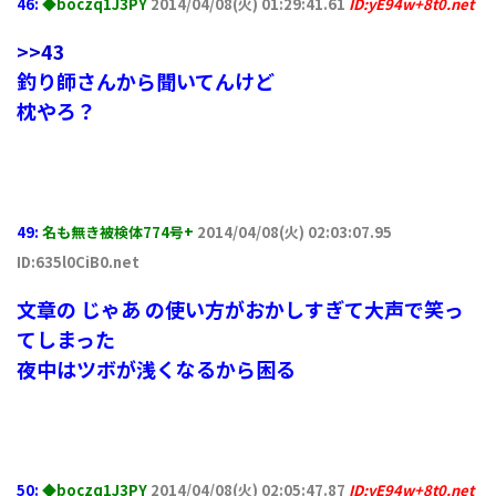
46:
◆boczq1J3PY
2014/04/08(火) 01:29:41.61
ID:yE94w+8t0.net
>>43
釣り師さんから聞いてんけど
枕やろ？
49:
名も無き被検体774号+
2014/04/08(火) 02:03:07.95
ID:635l0CiB0.net
文章の じゃあ の使い方がおかしすぎて大声で笑っ
てしまった
夜中はツボが浅くなるから困る
50:
◆boczq1J3PY
2014/04/08(火) 02:05:47.87
ID:yE94w+8t0.net