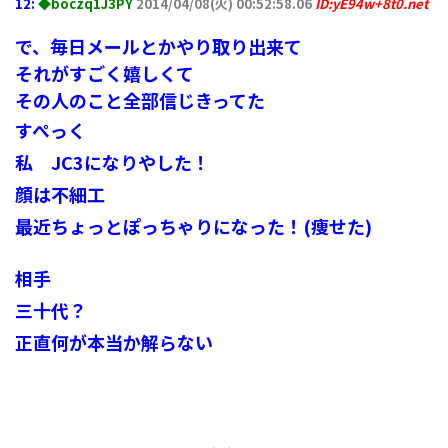
12:
◆boczq1J3PY
2014/04/08(火) 00:52:58.06
ID:yE94w+8t0.net
で、毎日メールとかやり取り出来て
それがすごく嬉しくて
その人のこと全部信じきってた
すぺっく
私 JC3になりやした！
顔は不細工
最近ちょっとぽっちゃりになった！(痩せた)
相手
三十代？
正直何が本当か解らない