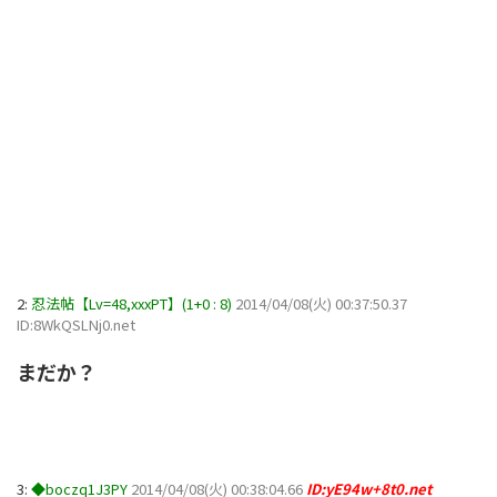
2:
忍法帖【Lv=48,xxxPT】(1+0 : 8)
2014/04/08(火) 00:37:50.37
ID:8WkQSLNj0.net
まだか？
3:
◆boczq1J3PY
2014/04/08(火) 00:38:04.66
ID:yE94w+8t0.net