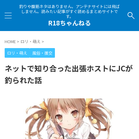
釣りや腹筋ネタはありません。アンテナサイトには飛ば
しません。読みたい記事がすぐ読めるまとめサイトで
す。
R18ちゃんねる
HOME
>
ロリ・萌え
>
ロリ・萌え
風俗・援交
ネットで知り合った出張ホストにJCが
釣られた話