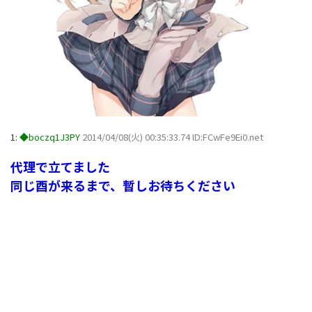
1:
◆boczq1J3PY
2014/04/08(火) 00:35:33.74 ID:FCwFe9Ei0.net
代理で立てました
同じ酉が来るまで、暫しお待ちください